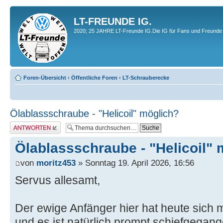
LT-FREUNDE IG.
2020; 25 JAHRE LT-Freunde IG.Die IG für Fans und Freunde 
Foren-Übersicht
‹
Öffentliche Foren
‹
LT-Schrauberecke
Ölablassschraube - "Helicoil" möglich?
Antwort erstellen
Ölablassschraube - "Helicoil"
von
moritz453
» Sonntag 19. April 2026, 16:56
Servus allesamt,
Der ewige Anfänger hier hat heute sich 
und es ist natürlich prompt schiefgega