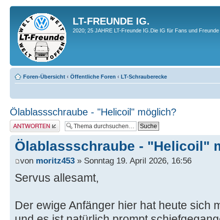
LT-FREUNDE IG.
2020; 25 JAHRE LT-Freunde IG.Die IG für Fans und Freunde 
Foren-Übersicht
‹
Öffentliche Foren
‹
LT-Schrauberecke
Ölablassschraube - "Helicoil" möglich?
Antwort erstellen
Ölablassschraube - "Helicoil"
von
moritz453
» Sonntag 19. April 2026, 16:56
Servus allesamt,
Der ewige Anfänger hier hat heute sich 
und es ist natürlich prompt schiefgega