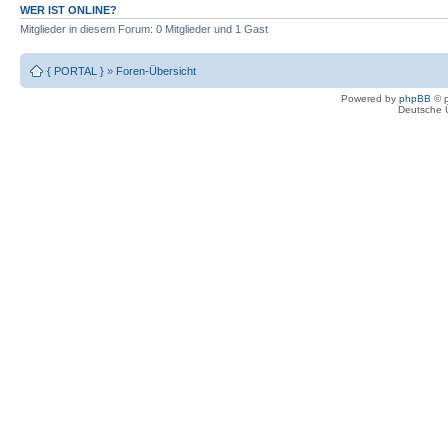
WER IST ONLINE?
Mitglieder in diesem Forum: 0 Mitglieder und 1 Gast
{ PORTAL }
»
Foren-Übersicht
Powered by
phpBB
© p
Deutsche 