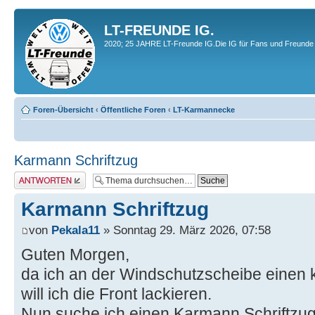
LT-FREUNDE IG.
2020; 25 JAHRE LT-Freunde IG.Die IG für Fans und Freunde 
Foren-Übersicht
‹
Öffentliche Foren
‹
LT-Karmannecke
Karmann Schriftzug
Antwort erstellen
Karmann Schriftzug
von
Pekala11
» Sonntag 29. März 2026, 07:58
Guten Morgen,
da ich an der Windschutzscheibe einen
will ich die Front lackieren.
Nun suche ich einen Karmann Schriftzug,