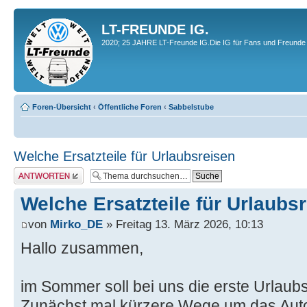
LT-FREUNDE IG.
2020; 25 JAHRE LT-Freunde IG.Die IG für Fans und Freunde 
Foren-Übersicht
‹
Öffentliche Foren
‹
Sabbelstube
Welche Ersatzteile für Urlaubsreisen
Antwort erstellen
Welche Ersatzteile für Urlaubs
von
Mirko_DE
» Freitag 13. März 2026, 10:13
Hallo zusammen,
im Sommer soll bei uns die erste Urlaub
Zunächst mal kürzere Wege um das Auto,