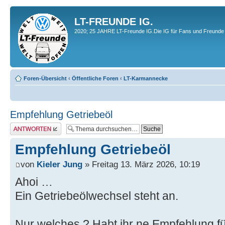
LT-FREUNDE IG.
2020; 25 JAHRE LT-Freunde IG.Die IG für Fans und Freunde 
Foren-Übersicht
‹
Öffentliche Foren
‹
LT-Karmannecke
Empfehlung Getriebeöl
Antwort erstellen
Empfehlung Getriebeöl
von
Kieler Jung
» Freitag 13. März 2026, 10:19
Ahoi …
Ein Getriebeölwechsel steht an.
Nur welches ? Habt ihr ne Empfehlung f