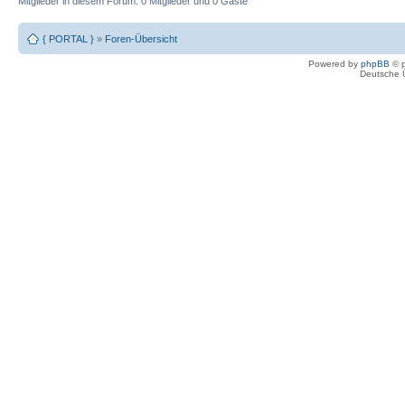
Mitglieder in diesem Forum: 0 Mitglieder und 0 Gäste
{ PORTAL }
»
Foren-Übersicht
Powered by
phpBB
© p
Deutsche 