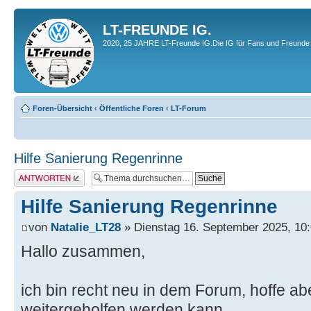
LT-FREUNDE IG.
2020; 25 JAHRE LT-Freunde IG.Die IG für Fans und Freunde 
Foren-Übersicht
‹
Öffentliche Foren
‹
LT-Forum
Hilfe Sanierung Regenrinne
Antwort erstellen
Hilfe Sanierung Regenrinne
von
Natalie_LT28
» Dienstag 16. September 2025, 10
Hallo zusammen,
ich bin recht neu in dem Forum, hoffe abe
weitergeholfen werden kann.