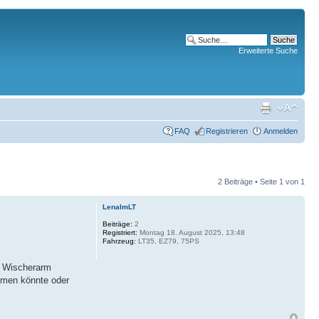
Erweiterte Suche
FAQ
Registrieren
Anmelden
2 Beiträge • Seite
1
von
1
LenaImLT
Beiträge:
2
Registriert:
Montag 18. August 2025, 13:48
Fahrzeug:
LT35, EZ79, 75PS
en Wischerarm
ommen könnte oder