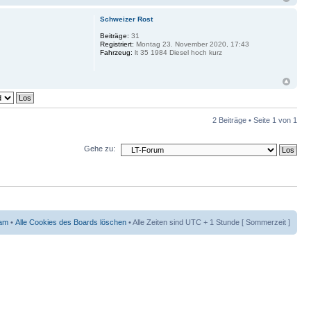
Schweizer Rost
Beiträge:
31
Registriert:
Montag 23. November 2020, 17:43
Fahrzeug:
lt 35 1984 Diesel hoch kurz
2 Beiträge • Seite
1
von
1
Gehe zu:
am
•
Alle Cookies des Boards löschen
• Alle Zeiten sind UTC + 1 Stunde [ Sommerzeit ]