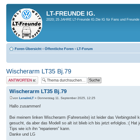
LT-FREUNDE IG.
2020; 25 JAHRE LT-Freunde IG.Die IG für Fans und Freunde 
Foren-Übersicht
‹
Öffentliche Foren
‹
LT-Forum
Wischerarm LT35 Bj.79
Antwort erstellen
Wischerarm LT35 Bj.79
von
LenaImLT
» Donnerstag 11. September 2025, 12:25
Hallo zusammen!
Bei meinem linken Wischerarm (Fahrerseite) ist leider das Verbingsteil
gesucht, da aber das Modell so alt ist blieb ich bis jetzt erfolglos.:
Tips wie ich ihn “reparieren” kann.
Danke und LG