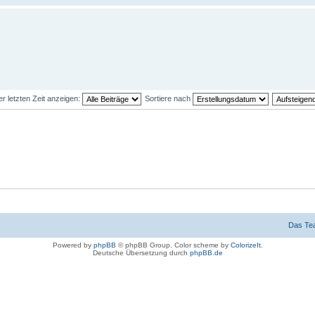
er letzten Zeit anzeigen:
Sortiere nach
Das Te
Powered by
phpBB
© phpBB Group. Color scheme by
ColorizeIt
.
Deutsche Übersetzung durch
phpBB.de