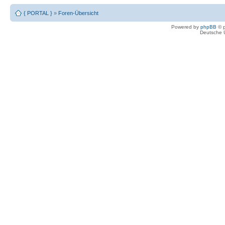
{ PORTAL }
»
Foren-Übersicht
Powered by
phpBB
© p
Deutsche 