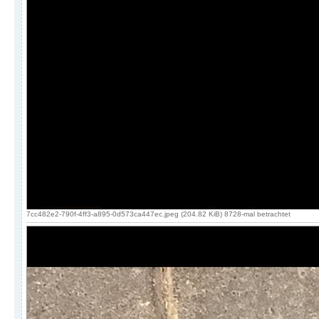
7cc482e2-790f-4ff3-a895-0d573ca447ec.jpeg (204.82 KiB) 8728-mal betrachtet