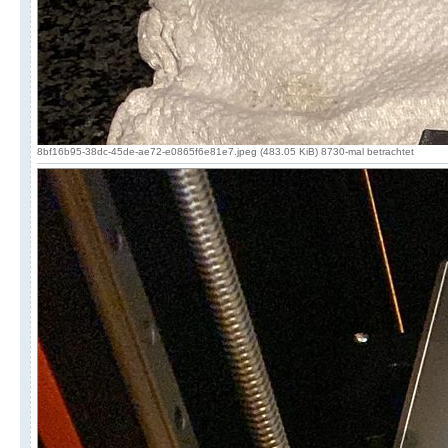
8bf16b95-38dc-45de-ae72-e0865f6e81e7.jpeg (483.05 KiB) 8730-mal betrachtet