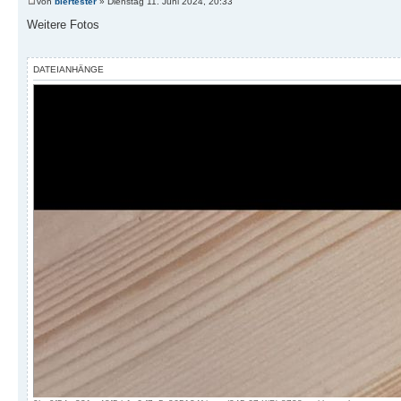
von
biertester
» Dienstag 11. Juni 2024, 20:33
Weitere Fotos
DATEIANHÄNGE