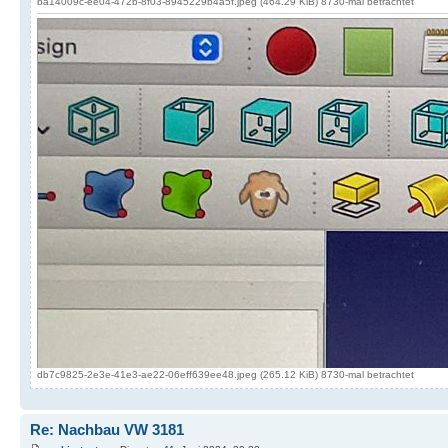
ba14009c-ee04-472b-8f03-8945229b4a5f.jpeg (464.29 KiB) 8730-mal betrachtet
db7c9825-2e3e-41e3-ae22-06eff639ee48.jpeg (265.12 KiB) 8730-mal betrachtet
Re: Nachbau VW 3181