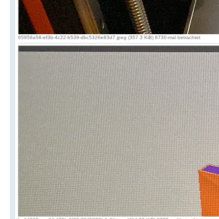
65956a58-ef3b-4c22-b539-dbc5326e83d7.jpeg (357.3 KiB) 8730-mal betrachtet