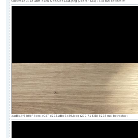
0be9f54c-331a-48f5-b1e6-f7e5c365134f.jpeg (245.67 KiB) 8728-mal betrachtet
aad8a4f6-b6bf-4eec-a047-d7241dbe6a86.jpeg (272.71 KiB) 8728-mal betrachtet