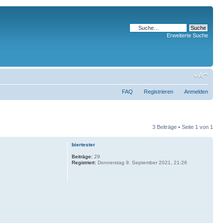
Erweiterte Suche
FAQ
Registrieren
Anmelden
3 Beiträge • Seite
1
von
1
biertester
Beiträge:
29
Registriert:
Donnerstag 9. September 2021, 21:26