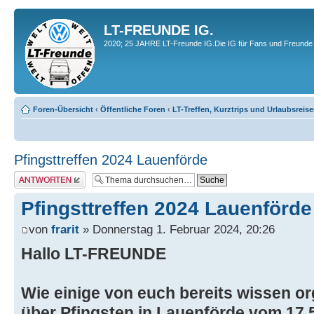
LT-FREUNDE IG.
2020; 25 JAHRE LT-Freunde IG.Die IG für Fans und Freunde 
Foren-Übersicht
‹
Öffentliche Foren
‹
LT-Treffen, Kurztrips und Urlaubsreis
Pfingsttreffen 2024 Lauenförde
Antwort erstellen
Pfingsttreffen 2024 Lauenförde
von
frarit
» Donnerstag 1. Februar 2024, 20:26
Hallo LT-FREUNDE
Wie einige von euch bereits wissen or
über Pfingsten in Lauenförde vom 17.5.