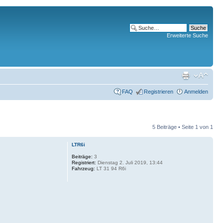
Erweiterte Suche
FAQ
Registrieren
Anmelden
5 Beiträge • Seite
1
von
1
LTR6i
Beiträge:
3
Registriert:
Dienstag 2. Juli 2019, 13:44
Fahrzeug:
LT 31 94 R6i