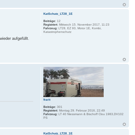
KatSchutz_LT28_1E
Beiträge:
12
Registriert:
Mittwoch 15. November 2017, 11:23
Fahrzeug:
LT28, EZ 93, Motor 1E, Kombi,
Katastrophenschutz
ieder aufgefüllt.
frarit
Beiträge:
301
Registriert:
Montag 29. Februar 2016, 22:49
Fahrzeug:
LT 40 Niessmann & Bischoff Clou 1983,DV102
PS
KatSchutz_LT28_1E