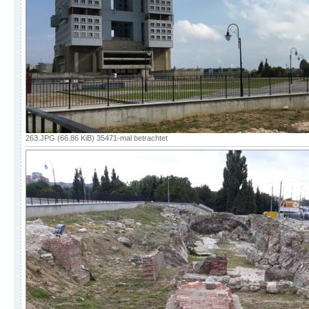
263.JPG (66.86 KiB) 35471-mal betrachtet