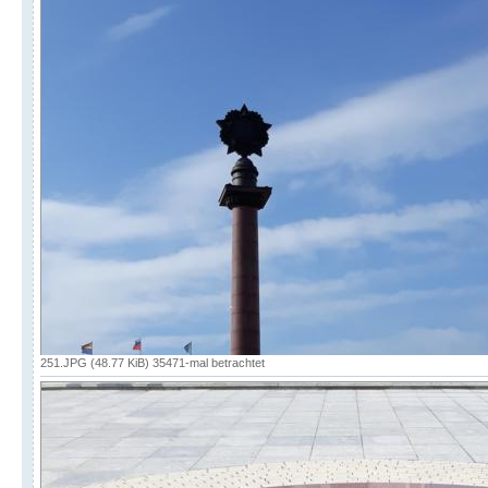
251.JPG (48.77 KiB) 35471-mal betrachtet