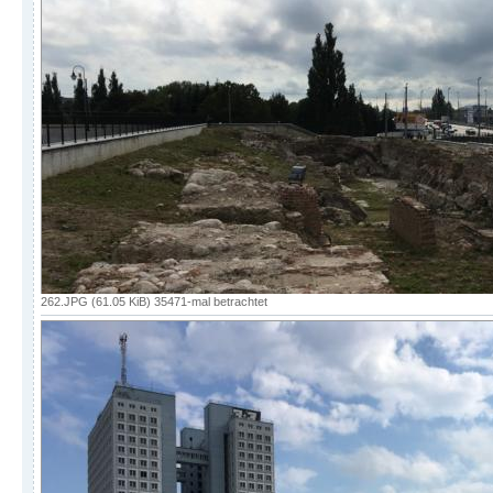
262.JPG (61.05 KiB) 35471-mal betrachtet