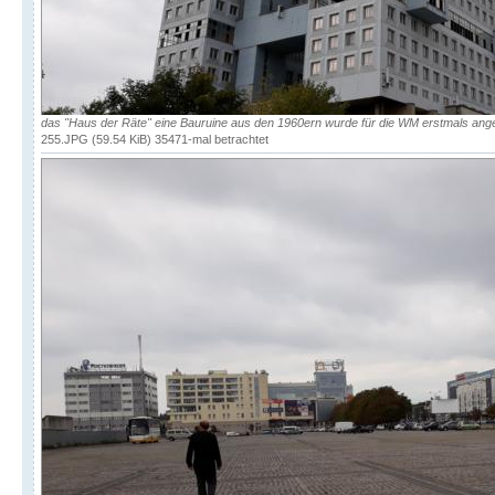
das "Haus der Räte" eine Bauruine aus den 1960ern wurde für die WM erstmals ang
255.JPG (59.54 KiB) 35471-mal betrachtet