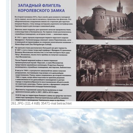
261.JPG (111.4 KiB) 35471-mal betrachtet