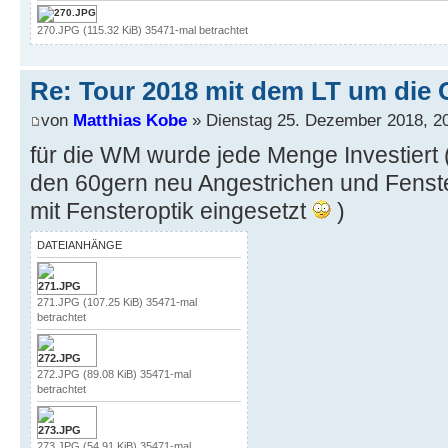
270.JPG (115.32 KiB) 35471-mal betrachtet
Re: Tour 2018 mit dem LT um die 
von
Matthias Kobe
» Dienstag 25. Dezember 2018, 2
für die WM wurde jede Menge Investiert 
den 60gern neu Angestrichen und Fenst
mit Fensteroptik eingesetzt
)
DATEIANHÄNGE
271.JPG (107.25 KiB) 35471-mal
betrachtet
272.JPG (89.08 KiB) 35471-mal
betrachtet
273.JPG (54.91 KiB) 35471-mal