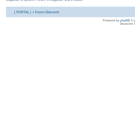
{ PORTAL }
»
Foren-Übersicht
Powered by
phpBB
© p
Deutsche 