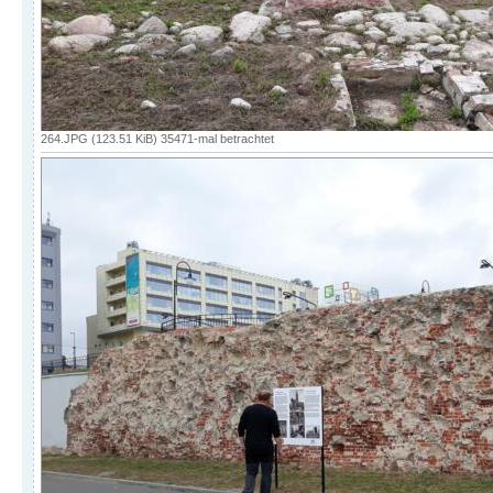
264.JPG (123.51 KiB) 35471-mal betrachtet