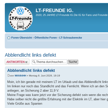
LT-FREUNDE IG.
2020; 25 JAHRE LT-Freunde IG.Die IG für Fans und Freunde 
Foren-Übersicht
‹
Öffentliche Foren
‹
LT-Schrauberecke
Abblendlicht links defekt
Antwort erstellen
Abblendlicht links defekt
von
Willi84HH
» Montag 8. Juni 2026, 19:19
Moin, ich bin gerade mit meinem LT im Urlaub und das Abblendlicht links
Im linken nur noch das Standlicht und das Fernlicht. Wenn ich an de
anliegen, an Sicherung 2 aber 11,9 V.
Meine Frage was kann jetzt vor der Sicherung defekt sein wenn die recht
Habe selber nicht die größte Erfahrung mit der Elektrik im LT, aber hier gi
Viele Grüße aus Spanien