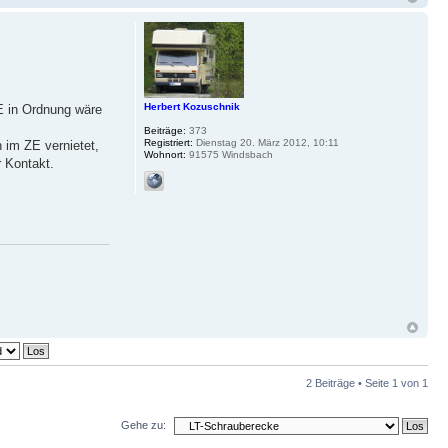
Herbert Kozuschnik
ZE in Ordnung wäre
Beiträge:
373
Registriert:
Dienstag 20. März 2012, 10:11
 im ZE vernietet,
Wohnort:
91575 Windsbach
r Kontakt.
2 Beiträge • Seite
1
von
1
Gehe zu: