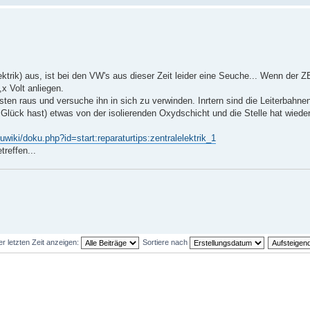
ktrik) aus, ist bei den VW's aus dieser Zeit leider eine Seuche... Wenn der 
x Volt anliegen.
en raus und versuche ihn in sich zu verwinden. Inrtern sind die Leiterbahnen
Glück hast) etwas von der isolierenden Oxydschicht und die Stelle hat wiede
uwiki/doku.php?id=start:reparaturtips:zentralelektrik_1
treffen...
er letzten Zeit anzeigen:
Sortiere nach