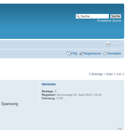
Erweiterte Suche
FAQ
Registrieren
Anmelden
2 Beiträge • Seite
1
von
1
Willi84HH
Beiträge:
5
Registriert:
Donnerstag 10. April 2025, 15:04
Fahrzeug:
LT28
ne Spannung