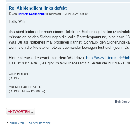
Re: Abblendlicht links defekt
von
Herbert Kozuschnik
» Dienstag 9. Juni 2026, 09:48
Hallo Willi,
das sieht leider sehr nach einem Defekt im Sicherungskasten (Zentralele
müsste an beiden Sicherungen die volle Batteriespannung, also etwa 13,
Was Du als Notbehelf mal probieren kannst: Schraub' den Sicherungskast
wenn sich die Nietstellen etwas zueinander bewegen löst sich (wenn Du 
Hier mal etwas Lesestoff aus dem Wiki dazu:
http://www.lt-forum.de/dok
Das ist nur Seite 1, es gibt im Wiki insgesamt 7 Seiten die nur die ZE be
Gruß Herbert
(Bj 1956)
MultiMobil auf LT 31 TD
(Bj 1990, Motor DV 80Kw)
Beiträge d
Antwort erstellen
Zurück zu LT-Schrauberecke