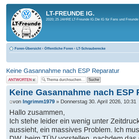
LT-FREUNDE IG.
2020; 25 JAHRE LT-Freunde IG.Die IG für Fans und Freunde 
Foren-Übersicht
‹
Öffentliche Foren
‹
LT-Schrauberecke
Keine Gasannahme nach ESP Reparatur
Antwort erstellen
Keine Gasannahme nach ESP 
von
Ingrimm1979
» Donnerstag 30. April 2026, 10:31
Hallo zusammen,
Ich stehe leider ein wenig unter Zeitdru
aussieht, ein massives Problem. Ich mu
DW, beim TÜV vorstellen, nachdem das