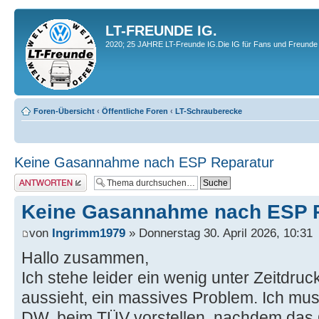
LT-FREUNDE IG.
2020; 25 JAHRE LT-Freunde IG.Die IG für Fans und Freunde 
Foren-Übersicht
‹
Öffentliche Foren
‹
LT-Schrauberecke
Keine Gasannahme nach ESP Reparatur
Antwort erstellen
Keine Gasannahme nach ESP 
von
Ingrimm1979
» Donnerstag 30. April 2026, 10:31
Hallo zusammen,
Ich stehe leider ein wenig unter Zeitdru
aussieht, ein massives Problem. Ich mu
DW, beim TÜV vorstellen, nachdem das