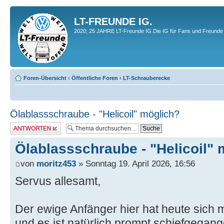
LT-FREUNDE IG.
2020; 25 JAHRE LT-Freunde IG.Die IG für Fans und Freunde 
Foren-Übersicht
‹
Öffentliche Foren
‹
LT-Schrauberecke
Ölablassschraube - "Helicoil" möglich?
Antwort erstellen
Ölablassschraube - "Helicoil"
von
moritz453
» Sonntag 19. April 2026, 16:56
Servus allesamt,
Der ewige Anfänger hier hat heute sich 
und es ist natürlich prompt schiefgega