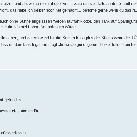
setzen und abzweigen (ein absperrventil wäre sinnvoll falls an der Standhe
nicht, das habe ich selber noch net gemacht... berichte gerne wenn du das ra
 auch ohne Bühne abgelassen werden (auffahrklötze, den Tank auf Spanngurt
elle die ich nicht ohne Not anfangen würde.
llmachen, und der Aufwand für die Konstruktion plus der Stress wenn der T
st dass du den Tank legal mit möglicherweise günstigerem Heizöl füllen könnte
ort gefunden:
sser etc. sind erklärt:
zurückverfolgen: