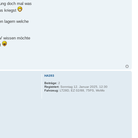
izung doch mal was
us kriegst
en lagern welche
ÜV wissen möchte
st
HA393
Beiträge:
2
Registriert:
Sonntag 12. Januar 2025, 12:30
Fahrzeug:
LT28D, EZ 02/88, 75PS, WoMo