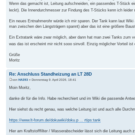
Wenn das gemacht ist, Leitung aufschneiden, ein passendes T-Stück ein
leckt). Die Innendurchmesser zur Findung des T-Stücks kenn ich leider 
Ein neues Entnahmerohr würde ich mir sparen. Der Tank kann laut Wiki
man zwischen den Längsträgern spannt) aber das ist eine größere Baust
Ein Extratank wäre zwar möglich, aber dann hat man zwei Tanks zum vo
was das ist erscheint mir nicht sooo sinvoll. Einzig möglicher Vorteil i
Grüße
Moritz
Re: Anschluss Standheizung an LT 28D
von
HA393
» Donnerstag 9. April 2026, 18:41
Moin Moritz,
danke dir für die Info. Habe recherchiert und im Wiki die passende Antw
Hier siehst du recht genau, was welche Leitung ist und auch alle Durchme
https://www.lt-forum.de/dokuwiki/doku.p ... rtips:tank
Hier am Kraftstofffilter / Wasserabscheider lässt sich die Leitung auch 