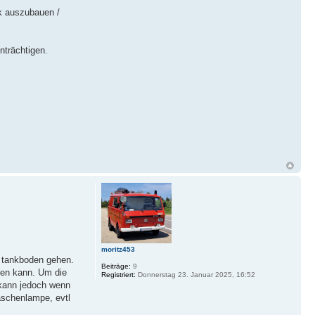
k auszubauen /
nträchtigen.
moritz453
r tankboden gehen.
Beiträge:
9
ehen kann. Um die
Registriert:
Donnerstag 23. Januar 2025, 16:52
 kann jedoch wenn
aschenlampe, evtl