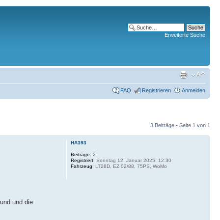
Erweiterte Suche
FAQ
Registrieren
Anmelden
3 Beiträge • Seite
1
von
1
HA393
Beiträge:
2
Registriert:
Sonntag 12. Januar 2025, 12:30
Fahrzeug:
LT28D, EZ 02/88, 75PS, WoMo
 und und die