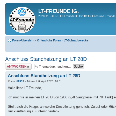
LT-FREUNDE IG.
2020; 25 JAHRE LT-Freunde IG.Die IG für Fans und Freunde 
Foren-Übersicht
‹
Öffentliche Foren
‹
LT-Schrauberecke
Anschluss Standheizung an LT 28D
Antwort erstellen
Anschluss Standheizung an LT 28D
von
HA393
» Mittwoch 8. April 2026, 10:01
Hallo liebe LT-Freunde,
ich möchte in meinen LT 28 D von 1988 (2,4l Saugdiesel mit 70l Tank) 
Stellt sich die Frage, an welche Dieselleitung gehe ich, Zulauf oder Rück
Rücklaufleitung zu unterscheiden?