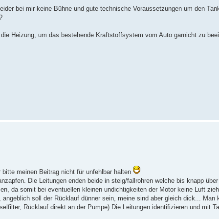
 leider bei mir keine Bühne und gute technische Voraussetzungen um den Tan
?
ür die Heizung, um das bestehende Kraftstoffsystem vom Auto garnicht zu beei
 bitte meinen Beitrag nicht für unfehlbar halten
zapfen. Die Leitungen enden beide in steig/fallrohren welche bis knapp übe
en, da somit bei eventuellen kleinen undichtigkeiten der Motor keine Luft zi
, angeblich soll der Rücklauf dünner sein, meine sind aber gleich dick... Man
filter, Rücklauf direkt an der Pumpe) Die Leitungen identifizieren und mit T