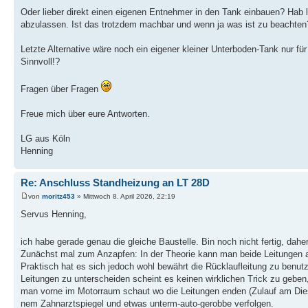
Oder lieber direkt einen eigenen Entnehmer in den Tank einbauen? Hab
abzulassen. Ist das trotzdem machbar und wenn ja was ist zu beachten
Letzte Alternative wäre noch ein eigener kleiner Unterboden-Tank nur f
Sinnvoll!?
Fragen über Fragen
Freue mich über eure Antworten.
LG aus Köln
Henning
Re: Anschluss Standheizung an LT 28D
von
moritz453
» Mittwoch 8. April 2026, 22:19
Servus Henning,
ich habe gerade genau die gleiche Baustelle. Bin noch nicht fertig, daher
Zunächst mal zum Anzapfen: In der Theorie kann man beide Leitungen an
Praktisch hat es sich jedoch wohl bewährt die Rücklaufleitung zu benutz
Leitungen zu unterscheiden scheint es keinen wirklichen Trick zu geben
man vorne im Motorraum schaut wo die Leitungen enden (Zulauf am Diesel
nem Zahnarztspiegel und etwas unterm-auto-gerobbe verfolgen.