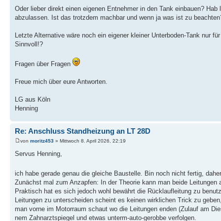
Oder lieber direkt einen eigenen Entnehmer in den Tank einbauen? Hab
abzulassen. Ist das trotzdem machbar und wenn ja was ist zu beachten
Letzte Alternative wäre noch ein eigener kleiner Unterboden-Tank nur f
Sinnvoll!?
Fragen über Fragen
Freue mich über eure Antworten.
LG aus Köln
Henning
Re: Anschluss Standheizung an LT 28D
von
moritz453
» Mittwoch 8. April 2026, 22:19
Servus Henning,
ich habe gerade genau die gleiche Baustelle. Bin noch nicht fertig, daher
Zunächst mal zum Anzapfen: In der Theorie kann man beide Leitungen an
Praktisch hat es sich jedoch wohl bewährt die Rücklaufleitung zu benutz
Leitungen zu unterscheiden scheint es keinen wirklichen Trick zu geben
man vorne im Motorraum schaut wo die Leitungen enden (Zulauf am Diesel
nem Zahnarztspiegel und etwas unterm-auto-gerobbe verfolgen.