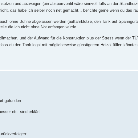
setzen und abzweigen (ein absperrventil wäre sinnvoll falls an der Standhe
nicht, das habe ich selber noch net gemacht... berichte gerne wenn du das ra
 auch ohne Bühne abgelassen werden (auffahrklötze, den Tank auf Spanngurt
elle die ich nicht ohne Not anfangen würde.
llmachen, und der Aufwand für die Konstruktion plus der Stress wenn der T
st dass du den Tank legal mit möglicherweise günstigerem Heizöl füllen könnte
ort gefunden:
sser etc. sind erklärt:
zurückverfolgen: