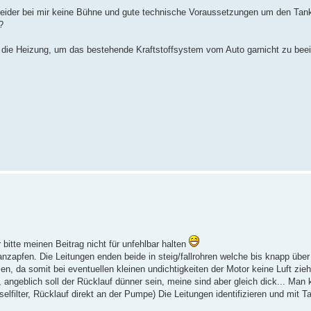
 leider bei mir keine Bühne und gute technische Voraussetzungen um den Tan
?
ür die Heizung, um das bestehende Kraftstoffsystem vom Auto garnicht zu beei
 bitte meinen Beitrag nicht für unfehlbar halten
zapfen. Die Leitungen enden beide in steig/fallrohren welche bis knapp übe
en, da somit bei eventuellen kleinen undichtigkeiten der Motor keine Luft zi
, angeblich soll der Rücklauf dünner sein, meine sind aber gleich dick... Man
filter, Rücklauf direkt an der Pumpe) Die Leitungen identifizieren und mit T