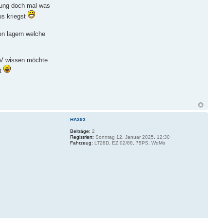
izung doch mal was
us kriegst
en lagern welche
ÜV wissen möchte
st
HA393
Beiträge:
2
Registriert:
Sonntag 12. Januar 2025, 12:30
Fahrzeug:
LT28D, EZ 02/88, 75PS, WoMo