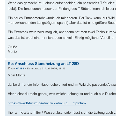
Wenn das gemacht ist, Leitung aufschneiden, ein passendes T-Stück ein
leckt). Die Innendurchmesser zur Findung des T-Stücks kenn ich leider 
Ein neues Entnahmerohr würde ich mir sparen. Der Tank kann laut Wiki
man zwischen den Längsträgern spannt) aber das ist eine größere Baust
Ein Extratank wäre zwar möglich, aber dann hat man zwei Tanks zum vo
was das ist erscheint mir nicht sooo sinvoll. Einzig möglicher Vorteil i
Grüße
Moritz
Re: Anschluss Standheizung an LT 28D
von
HA393
» Donnerstag 9. April 2026, 18:41
Moin Moritz,
danke dir für die Info. Habe recherchiert und im Wiki die passende Antw
Hier siehst du recht genau, was welche Leitung ist und auch alle Durchme
https://www.lt-forum.de/dokuwiki/doku.p ... rtips:tank
Hier am Kraftstofffilter / Wasserabscheider lässt sich die Leitung auch 