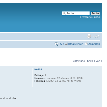
Erweiterte Suche
FAQ
Registrieren
Anmelden
3 Beiträge • Seite
1
von
1
HA393
Beiträge:
2
Registriert:
Sonntag 12. Januar 2025, 12:30
Fahrzeug:
LT28D, EZ 02/88, 75PS, WoMo
 und und die