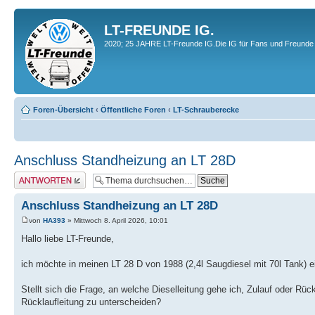
LT-FREUNDE IG.
2020; 25 JAHRE LT-Freunde IG.Die IG für Fans und Freunde 
Foren-Übersicht
‹
Öffentliche Foren
‹
LT-Schrauberecke
Anschluss Standheizung an LT 28D
Antwort erstellen
Anschluss Standheizung an LT 28D
von
HA393
» Mittwoch 8. April 2026, 10:01
Hallo liebe LT-Freunde,
ich möchte in meinen LT 28 D von 1988 (2,4l Saugdiesel mit 70l Tank) 
Stellt sich die Frage, an welche Dieselleitung gehe ich, Zulauf oder Rück
Rücklaufleitung zu unterscheiden?