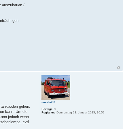
k auszubauen /
nträchtigen.
moritz453
r tankboden gehen.
Beiträge:
9
ehen kann. Um die
Registriert:
Donnerstag 23. Januar 2025, 16:52
 kann jedoch wenn
aschenlampe, evtl