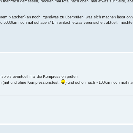
uch mehrfach gemessen, Nocken mal total nach oben, mal etwas zur Seite, ab
nerem plättchen) an noch irgendwas zu überprüfen, was sich machen lässt ohn
so 5000km nochmal schauen? Bin einfach etwas verunsichert aktuell, möchte 
spiels eventuell mal die Kompression prüfen.
ben (mit und ohne Kompressionstest.
) und schon nach ~100km noch mal n