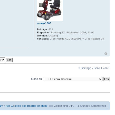
runner1603
Beiträge:
431
Registriert:
Samstag 27. September 2008, 11:06
Wohnort:
Otzberg
Fahrzeug:
LT28 Florida ACL @130PS + LT45 Kasten DV
3 Beiträge • Seite
1
von
1
Gehe zu:
am
•
Alle Cookies des Boards löschen
• Alle Zeiten sind UTC + 1 Stunde [ Sommerzeit ]