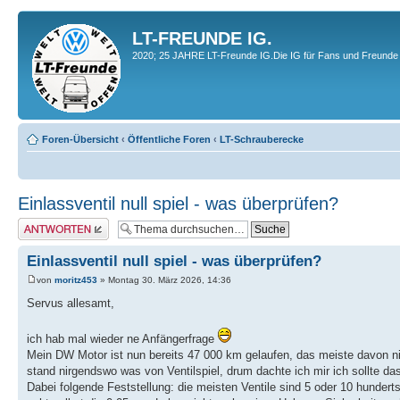
LT-FREUNDE IG.
2020; 25 JAHRE LT-Freunde IG.Die IG für Fans und Freunde 
Foren-Übersicht
‹
Öffentliche Foren
‹
LT-Schrauberecke
Einlassventil null spiel - was überprüfen?
Antwort erstellen
Einlassventil null spiel - was überprüfen?
von
moritz453
» Montag 30. März 2026, 14:36
Servus allesamt,
ich hab mal wieder ne Anfängerfrage
Mein DW Motor ist nun bereits 47 000 km gelaufen, das meiste davon n
stand nirgendswo was von Ventilspiel, drum dachte ich mir ich sollte da
Dabei folgende Feststellung: die meisten Ventile sind 5 oder 10 hundertst