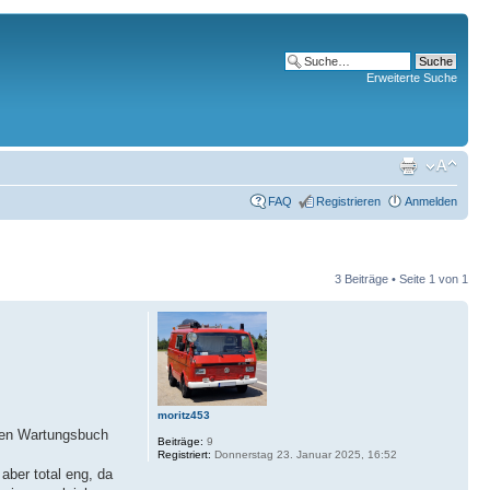
Erweiterte Suche
FAQ
Registrieren
Anmelden
3 Beiträge • Seite
1
von
1
moritz453
rten Wartungsbuch
Beiträge:
9
Registriert:
Donnerstag 23. Januar 2025, 16:52
 aber total eng, da