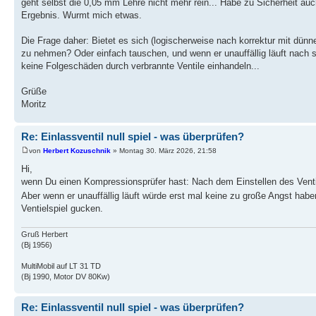
geht selbst die 0,05 mm Lehre nicht mehr rein... Habe zu Sicherheit a
Ergebnis. Wurmt mich etwas.
Die Frage daher: Bietet es sich (logischerweise nach korrektur mit dün
zu nehmen? Oder einfach tauschen, und wenn er unauffällig läuft nach 
keine Folgeschäden durch verbrannte Ventile einhandeln...
Grüße
Moritz
Re: Einlassventil null spiel - was überprüfen?
von
Herbert Kozuschnik
» Montag 30. März 2026, 21:58
Hi,
wenn Du einen Kompressionsprüfer hast: Nach dem Einstellen des Ventil
Aber wenn er unauffällig läuft würde erst mal keine zu große Angst ha
Ventielspiel gucken.
Gruß Herbert
(Bj 1956)
MultiMobil auf LT 31 TD
(Bj 1990, Motor DV 80Kw)
Re: Einlassventil null spiel - was überprüfen?