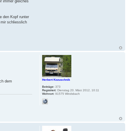
er immer gleiches
e den Kopf runter
mir schliesslich
Herbert Kozuschnik
ach dem
Beiträge:
373
Registriert:
Dienstag 20. März 2012, 10:11
Wohnort:
91575 Windsbach