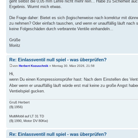
geht selbst die 0,05 mm Lehre nicht mehr rein... Habe zu Sicherheit a
Ergebnis. Wurmt mich etwas.
Die Frage daher: Bietet es sich (logischerweise nach korrektur mit dün
zu nehmen? Oder einfach tauschen, und wenn er unauffällig läuft nach 
keine Folgeschäden durch verbrannte Ventile einhandeln...
Grüße
Moritz
Re: Einlassventil null spiel - was überprüfen?
von
Herbert Kozuschnik
» Montag 30. März 2026, 21:58
Hi,
wenn Du einen Kompressionsprüfer hast: Nach dem Einstellen des Ventil
Aber wenn er unauffällig läuft würde erst mal keine zu große Angst ha
Ventielspiel gucken.
Gruß Herbert
(Bj 1956)
MultiMobil auf LT 31 TD
(Bj 1990, Motor DV 80Kw)
Re: Einlassventil null spiel - was überprüfen?