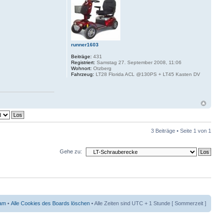
runner1603
Beiträge:
431
Registriert:
Samstag 27. September 2008, 11:06
Wohnort:
Otzberg
Fahrzeug:
LT28 Florida ACL @130PS + LT45 Kasten DV
3 Beiträge • Seite
1
von
1
Gehe zu:
am
•
Alle Cookies des Boards löschen
• Alle Zeiten sind UTC + 1 Stunde [ Sommerzeit ]