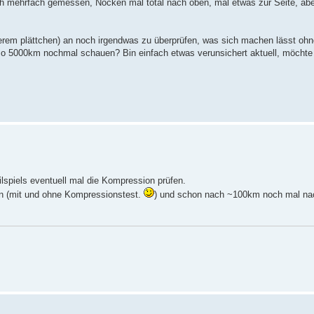
uch mehrfach gemessen, Nocken mal total nach oben, mal etwas zur Seite, ab
nerem plättchen) an noch irgendwas zu überprüfen, was sich machen lässt ohn
so 5000km nochmal schauen? Bin einfach etwas verunsichert aktuell, möchte 
spiels eventuell mal die Kompression prüfen.
ben (mit und ohne Kompressionstest.
) und schon nach ~100km noch mal n