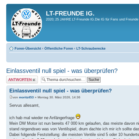
LT-FREUNDE IG.
2020; 25 JAHRE LT-Freunde IG.Die IG für Fans und Freunde 
Foren-Übersicht
‹
Öffentliche Foren
‹
LT-Schrauberecke
Einlassventil null spiel - was überprüfen?
Antwort erstellen
Einlassventil null spiel - was überprüfen?
von
moritz453
» Montag 30. März 2026, 14:36
Servus allesamt,
ich hab mal wieder ne Anfängerfrage
Mein DW Motor ist nun bereits 47 000 km gelaufen, das meiste davon n
stand nirgendswo was von Ventilspiel, drum dachte ich mir ich sollte da
Dabei folgende Feststellung: die meisten Ventile sind 5 oder 10 hundertst