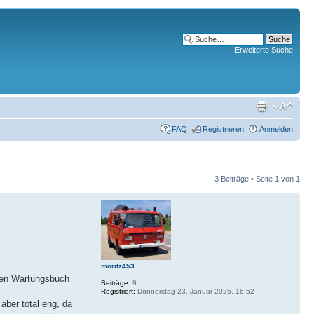
Erweiterte Suche
FAQ
Registrieren
Anmelden
3 Beiträge • Seite
1
von
1
moritz453
rten Wartungsbuch
Beiträge:
9
Registriert:
Donnerstag 23. Januar 2025, 16:52
 aber total eng, da