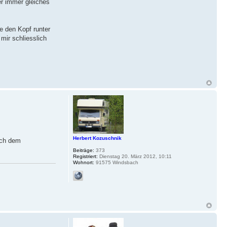
er immer gleiches
e den Kopf runter
mir schliesslich
Herbert Kozuschnik
ach dem
Beiträge:
373
Registriert:
Dienstag 20. März 2012, 10:11
Wohnort:
91575 Windsbach