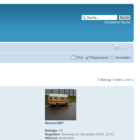
Erweiterte Suche
FAQ
Registrieren
Anmelden
1 Beitrag • Seite
1
von
1
Markus1887
Beiträge:
49
Registriert:
Dienstag 13. November 2018, 13:52
Wohnort:
Bodensee