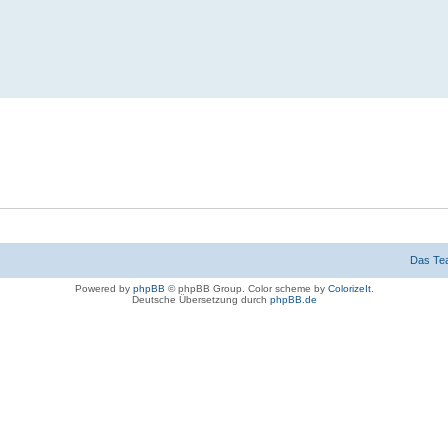
Das Te
Powered by
phpBB
© phpBB Group. Color scheme by
ColorizeIt
.
Deutsche Übersetzung durch
phpBB.de