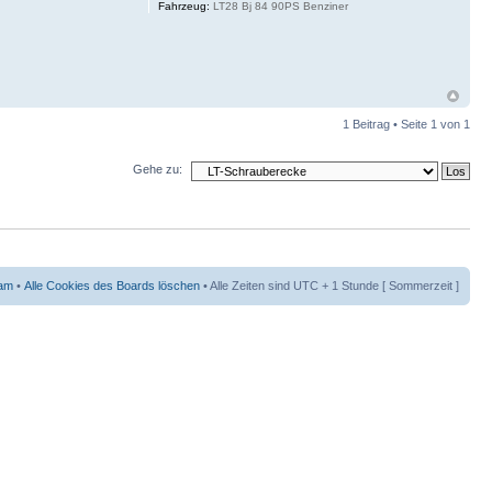
Fahrzeug:
LT28 Bj 84 90PS Benziner
1 Beitrag • Seite
1
von
1
Gehe zu:
am
•
Alle Cookies des Boards löschen
• Alle Zeiten sind UTC + 1 Stunde [ Sommerzeit ]