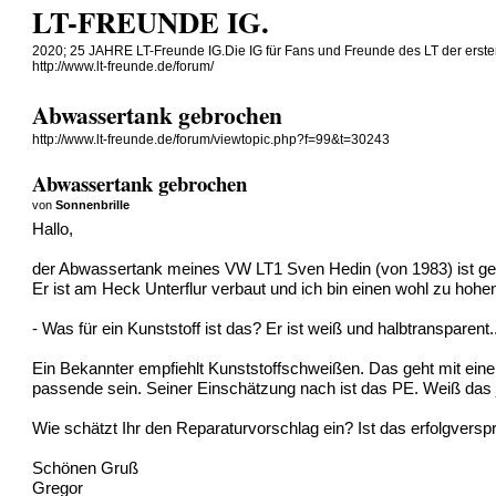
LT-FREUNDE IG.
2020; 25 JAHRE LT-Freunde IG.Die IG für Fans und Freunde des LT der erste
http://www.lt-freunde.de/forum/
Abwassertank gebrochen
http://www.lt-freunde.de/forum/viewtopic.php?f=99&t=30243
Abwassertank gebrochen
von
Sonnenbrille
Hallo,
der Abwassertank meines VW LT1 Sven Hedin (von 1983) ist g
Er ist am Heck Unterflur verbaut und ich bin einen wohl zu hohe
- Was für ein Kunststoff ist das? Er ist weiß und halbtransparent.
Ein Bekannter empfiehlt Kunststoffschweißen. Das geht mit eine
passende sein. Seiner Einschätzung nach ist das PE. Weiß da
Wie schätzt Ihr den Reparaturvorschlag ein? Ist das erfolgvers
Schönen Gruß
Gregor