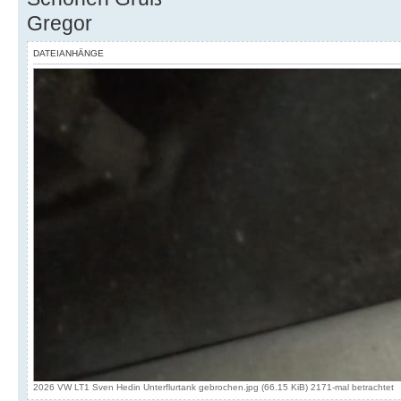
Gregor
DATEIANHÄNGE
2026 VW LT1 Sven Hedin Unterflurtank gebrochen.jpg (66.15 KiB) 2171-mal betrachtet