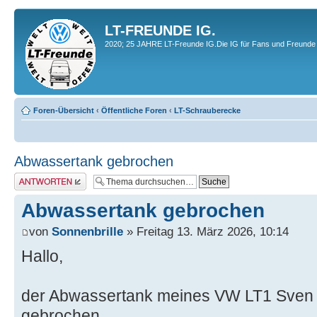
LT-FREUNDE IG.
2020; 25 JAHRE LT-Freunde IG.Die IG für Fans und Freunde 
Foren-Übersicht
‹
Öffentliche Foren
‹
LT-Schrauberecke
Abwassertank gebrochen
Antwort erstellen
Abwassertank gebrochen
von
Sonnenbrille
» Freitag 13. März 2026, 10:14
Hallo,
der Abwassertank meines VW LT1 Sven H
gebrochen.