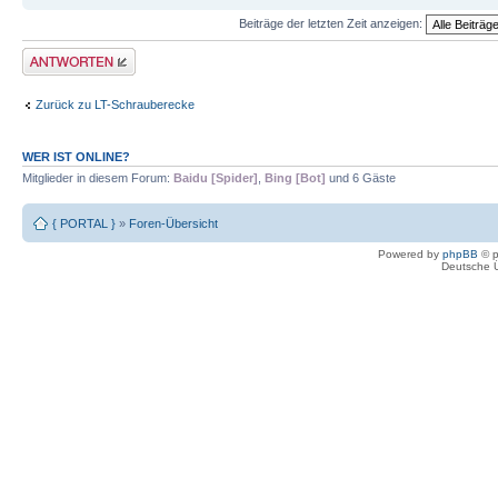
Beiträge der letzten Zeit anzeigen:
Antwort erstellen
Zurück zu LT-Schrauberecke
WER IST ONLINE?
Mitglieder in diesem Forum:
Baidu [Spider]
,
Bing [Bot]
und 6 Gäste
{ PORTAL }
»
Foren-Übersicht
Powered by
phpBB
© p
Deutsche 