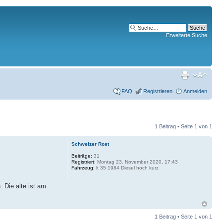
Erweiterte Suche
FAQ
Registrieren
Anmelden
1 Beitrag • Seite
1
von
1
Schweizer Rost
Beiträge:
31
Registriert:
Montag 23. November 2020, 17:43
Fahrzeug:
lt 35 1984 Diesel hoch kurz
 Die alte ist am
1 Beitrag • Seite
1
von
1