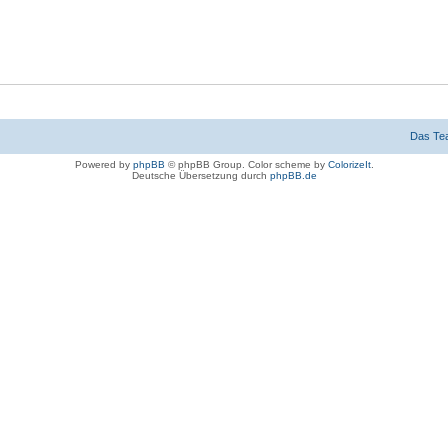
Das Te
Powered by
phpBB
© phpBB Group. Color scheme by
ColorizeIt
.
Deutsche Übersetzung durch
phpBB.de