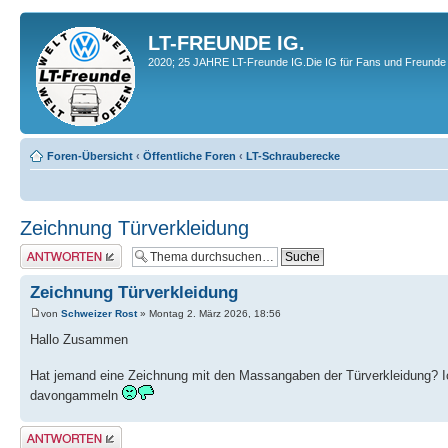
LT-FREUNDE IG.
2020; 25 JAHRE LT-Freunde IG.Die IG für Fans und Freunde 
Foren-Übersicht
‹
Öffentliche Foren
‹
LT-Schrauberecke
Zeichnung Türverkleidung
Antwort erstellen
Zeichnung Türverkleidung
von
Schweizer Rost
» Montag 2. März 2026, 18:56
Hallo Zusammen
Hat jemand eine Zeichnung mit den Massangaben der Türverkleidung? Ich
davongammeln
Antwort erstellen