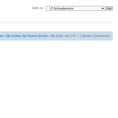
Gehe zu:
am
•
Alle Cookies des Boards löschen
• Alle Zeiten sind UTC + 1 Stunde [ Sommerzeit ]