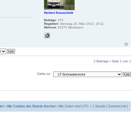
Herbert Kozuschnik
Beiträge:
373
Registriert:
Dienstag 20. März 2012, 10:11
Wohnort:
91575 Windsbach
2 Beiträge • Seite
1
von
1
Gehe zu:
am
•
Alle Cookies des Boards löschen
• Alle Zeiten sind UTC + 1 Stunde [ Sommerzeit ]