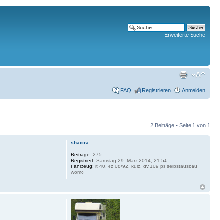
Erweiterte Suche
FAQ
Registrieren
Anmelden
2 Beiträge • Seite
1
von
1
shacira
Beiträge:
275
Registriert:
Samstag 29. März 2014, 21:54
Fahrzeug:
lt 40, ez 08/92, kurz, dv,109 ps selbstausbau
womo