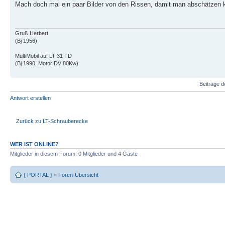
Mach doch mal ein paar Bilder von den Rissen, damit man abschätzen kan
Gruß Herbert
(Bj 1956)
MultiMobil auf LT 31 TD
(Bj 1990, Motor DV 80Kw)
Beiträge d
Antwort erstellen
Zurück zu LT-Schrauberecke
WER IST ONLINE?
Mitglieder in diesem Forum: 0 Mitglieder und 4 Gäste
{ PORTAL }
»
Foren-Übersicht