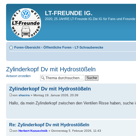
LT-FREUNDE IG.
2020; 25 JAHRE LT-Freunde IG.Die IG für Fans und Freunde 
Foren-Übersicht
‹
Öffentliche Foren
‹
LT-Schrauberecke
Zylinderkopf Dv mit Hydrostößeln
Antwort erstellen
Zylinderkopf Dv mit Hydrostößeln
von
shacira
» Montag 19. Januar 2026, 20:39
Hallo, da mein Zylinderkopf zwischen den Ventilen Risse haben, suche ic
Re: Zylinderkopf Dv mit Hydrostößeln
von
Herbert Kozuschnik
» Donnerstag 5. Februar 2026, 11:43