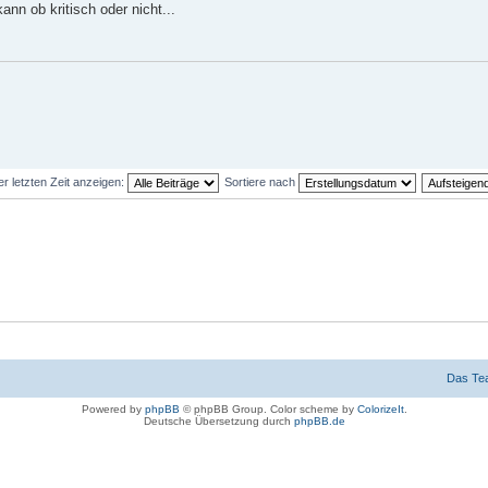
n ob kritisch oder nicht...
er letzten Zeit anzeigen:
Sortiere nach
Das Te
Powered by
phpBB
© phpBB Group. Color scheme by
ColorizeIt
.
Deutsche Übersetzung durch
phpBB.de