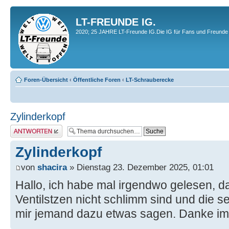
LT-FREUNDE IG.
2020; 25 JAHRE LT-Freunde IG.Die IG für Fans und Freunde 
Foren-Übersicht
‹
Öffentliche Foren
‹
LT-Schrauberecke
Zylinderkopf
Antwort erstellen
Zylinderkopf
von
shacira
» Dienstag 23. Dezember 2025, 01:01
Hallo, ich habe mal irgendwo gelesen, d
Ventilstzen nicht schlimm sind und die
mir jemand dazu etwas sagen. Danke im