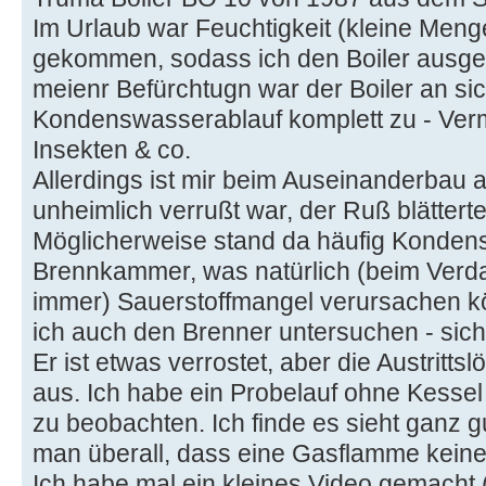
Im Urlaub war Feuchtigkeit (kleine Men
gekommen, sodass ich den Boiler ausge
meienr Befürchtugn war der Boiler an sic
Kondenswasserablauf komplett zu - Verm
Insekten & co.
Allerdings ist mir beim Auseinanderbau a
unheimlich verrußt war, der Ruß blätterte 
Möglicherweise stand da häufig Konden
Brennkammer, was natürlich (beim Verd
immer) Sauerstoffmangel verursachen kö
ich auch den Brenner untersuchen - siche
Er ist etwas verrostet, aber die Austritts
aus. Ich habe ein Probelauf ohne Kesse
zu beobachten. Ich finde es sieht ganz gu
man überall, dass eine Gasflamme keine
Ich habe mal ein kleines Video gemacht