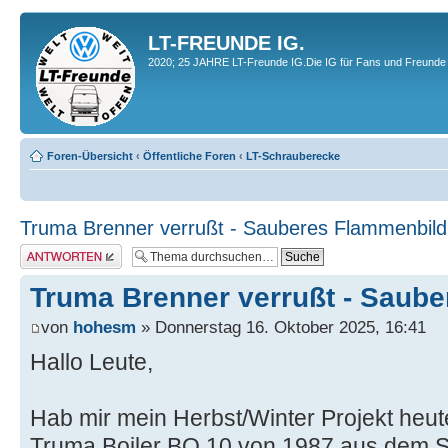
LT-FREUNDE IG.
2020; 25 JAHRE LT-Freunde IG.Die IG für Fans und Freunde 
Foren-Übersicht
‹
Öffentliche Foren
‹
LT-Schrauberecke
Truma Brenner verrußt - Sauberes Flammenbil
Antwort erstellen
Truma Brenner verrußt - Saub
von
hohesm
» Donnerstag 16. Oktober 2025, 16:41
Hallo Leute,
Hab mir mein Herbst/Winter Projekt heut
Truma Boiler BO 10 von 1987 aus dem 