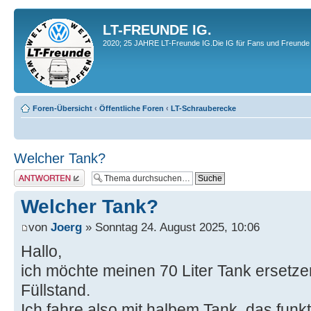
LT-FREUNDE IG.
2020; 25 JAHRE LT-Freunde IG.Die IG für Fans und Freunde 
Foren-Übersicht
‹
Öffentliche Foren
‹
LT-Schrauberecke
Welcher Tank?
Antwort erstellen
Welcher Tank?
von
Joerg
» Sonntag 24. August 2025, 10:06
Hallo,
ich möchte meinen 70 Liter Tank ersetze
Füllstand.
Ich fahre also mit halbem Tank, das funkt