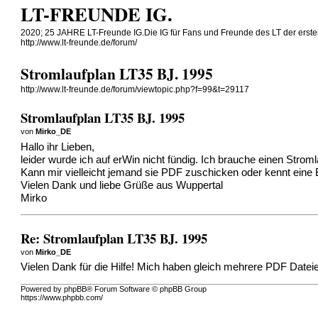
LT-FREUNDE IG.
2020; 25 JAHRE LT-Freunde IG.Die IG für Fans und Freunde des LT der erste
http://www.lt-freunde.de/forum/
Stromlaufplan LT35 BJ. 1995
http://www.lt-freunde.de/forum/viewtopic.php?f=99&t=29117
Stromlaufplan LT35 BJ. 1995
von
Mirko_DE
Hallo ihr Lieben,
leider wurde ich auf erWin nicht fündig. Ich brauche einen Strom
Kann mir vielleicht jemand sie PDF zuschicken oder kennt eine
Vielen Dank und liebe Grüße aus Wuppertal
Mirko
Re: Stromlaufplan LT35 BJ. 1995
von
Mirko_DE
Vielen Dank für die Hilfe! Mich haben gleich mehrere PDF Dateien 
Powered by phpBB® Forum Software © phpBB Group
https://www.phpbb.com/