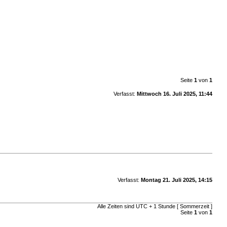
Seite
1
von
1
Verfasst:
Mittwoch 16. Juli 2025, 11:44
Verfasst:
Montag 21. Juli 2025, 14:15
Alle Zeiten sind UTC + 1 Stunde [ Sommerzeit ]
Seite
1
von
1