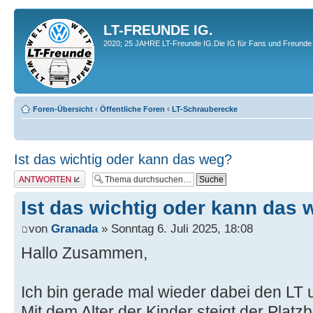
LT-FREUNDE IG.
2020; 25 JAHRE LT-Freunde IG.Die IG für Fans und Freunde 
Foren-Übersicht
‹
Öffentliche Foren
‹
LT-Schrauberecke
Ist das wichtig oder kann das weg?
Antwort erstellen
Ist das wichtig oder kann das
von
Granada
» Sonntag 6. Juli 2025, 18:08
Hallo Zusammen,
Ich bin gerade mal wieder dabei den LT
Mit dem Alter der Kinder steigt der Platzb