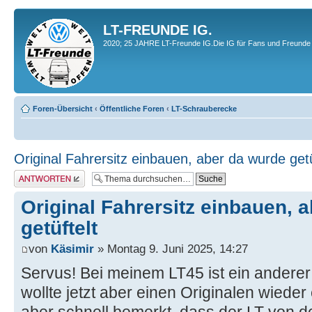
LT-FREUNDE IG.
2020; 25 JAHRE LT-Freunde IG.Die IG für Fans und Freunde 
Foren-Übersicht
‹
Öffentliche Foren
‹
LT-Schrauberecke
Original Fahrersitz einbauen, aber da wurde getü
Antwort erstellen
Original Fahrersitz einbauen, 
getüftelt
von
Käsimir
» Montag 9. Juni 2025, 14:27
Servus! Bei meinem LT45 ist ein anderer 
wollte jetzt aber einen Originalen wiede