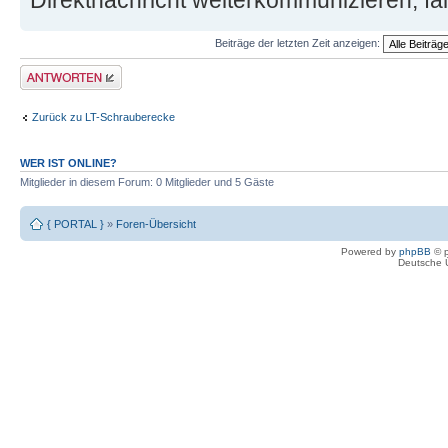
Direktnachricht weiterkommunizieren, fal
Beiträge der letzten Zeit anzeigen:
Antwort erstellen
Zurück zu LT-Schrauberecke
WER IST ONLINE?
Mitglieder in diesem Forum: 0 Mitglieder und 5 Gäste
{ PORTAL }
»
Foren-Übersicht
Powered by
phpBB
© p
Deutsche 