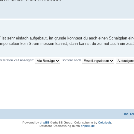
ist sehr einfach aufgebaut, im grunde könntest du auch einen Schaltplan ein
ampe selber kein Strom messen kannst, dann kannst du zur not auch ein zusä
er letzten Zeit anzeigen:
Sortiere nach
Das Te
Powered by
phpBB
© phpBB Group. Color scheme by
ColorizeIt
.
Deutsche Übersetzung durch
phpBB.de