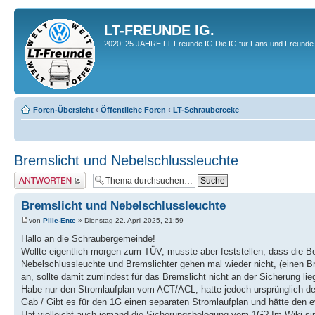
LT-FREUNDE IG.
2020; 25 JAHRE LT-Freunde IG.Die IG für Fans und Freunde 
Foren-Übersicht
‹
Öffentliche Foren
‹
LT-Schrauberecke
Bremslicht und Nebelschlussleuchte
Antwort erstellen
Bremslicht und Nebelschlussleuchte
von
Pille-Ente
» Dienstag 22. April 2025, 21:59
Hallo an die Schraubergemeinde!
Wollte eigentlich morgen zum TÜV, musste aber feststellen, dass die B
Nebelschlussleuchte und Bremslichter gehen mal wieder nicht, (einen Br
an, sollte damit zumindest für das Bremslicht nicht an der Sicherung lie
Habe nur den Stromlaufplan vom ACT/ACL, hatte jedoch ursprünglich de
Gab / Gibt es für den 1G einen separaten Stromlaufplan und hätte den 
Hat vielleicht auch jemand die Sicherungsbelegung vom 1G? Im Wiki 