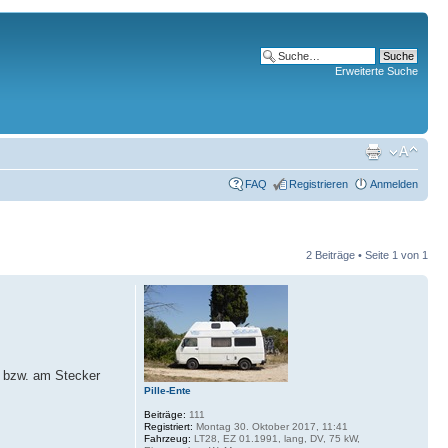
Erweiterte Suche
FAQ
Registrieren
Anmelden
2 Beiträge • Seite
1
von
1
r bzw. am Stecker
Pille-Ente
Beiträge:
111
Registriert:
Montag 30. Oktober 2017, 11:41
Fahrzeug:
LT28, EZ 01.1991, lang, DV, 75 kW,