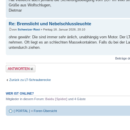
Grüße aus Wolfschlugen,
Dietmar
Re: Bremslicht und Nebelschlussleuchte
von
Schweizer Rost
» Freitag 16. Januar 2026, 20:10
ohne gewähr: Die sind immer sehr änlich, unabhängig vom Motor. Der LT 
nehmen. Oft liegt es an schlechten Massekontakten. Falls du bei der L
untendurch ziehen.
Beiträge d
Antwort erstellen
Zurück zu LT-Schrauberecke
WER IST ONLINE?
Mitglieder in diesem Forum:
Baidu [Spider]
und 4 Gäste
{ PORTAL }
»
Foren-Übersicht