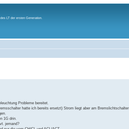
des LT der ersten Generation.
eleuchtung Probleme bereitet.
emsschalter hatte ich bereits ersetzt) Strom liegt aber am Bremslichtschalte
gen.
n 1G drin.
evt. jemand?
sind nur die vom CH/CL und ACL/ACT