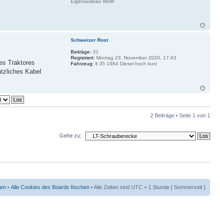
Eigenausbau WoM
Schweizer Rost
Beiträge:
31
Registriert:
Montag 23. November 2020, 17:43
es Traktores
Fahrzeug:
lt 35 1984 Diesel hoch kurz
tzliches Kabel
2 Beiträge • Seite
1
von
1
Gehe zu:
am
•
Alle Cookies des Boards löschen
• Alle Zeiten sind UTC + 1 Stunde [ Sommerzeit ]