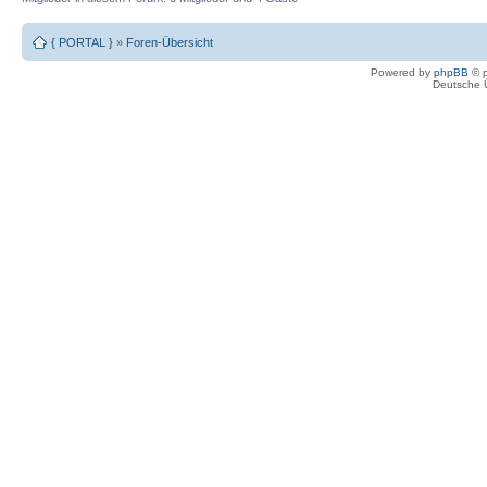
{ PORTAL }
»
Foren-Übersicht
Powered by
phpBB
© p
Deutsche 