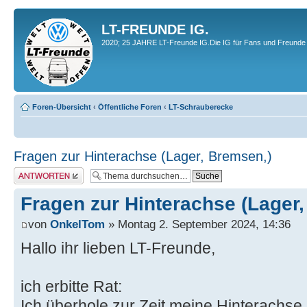
LT-FREUNDE IG.
2020; 25 JAHRE LT-Freunde IG.Die IG für Fans und Freunde 
Foren-Übersicht
‹
Öffentliche Foren
‹
LT-Schrauberecke
Fragen zur Hinterachse (Lager, Bremsen,)
Antwort erstellen
Fragen zur Hinterachse (Lager
von
OnkelTom
» Montag 2. September 2024, 14:36
Hallo ihr lieben LT-Freunde,
ich erbitte Rat:
Ich überhole zur Zeit meine Hinterachse. 