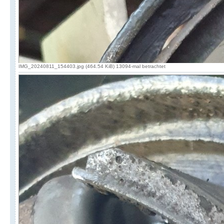
IMG_20240811_154403.jpg (464.54 KiB) 13094-mal betrachtet