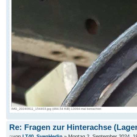
IMG_20240811_154403.jpg (464.54 KiB) 13094-mal betrachtet
Re: Fragen zur Hinterachse (Lage
von
LT40_SvenHedin
» Montag 2. September 2024, 1