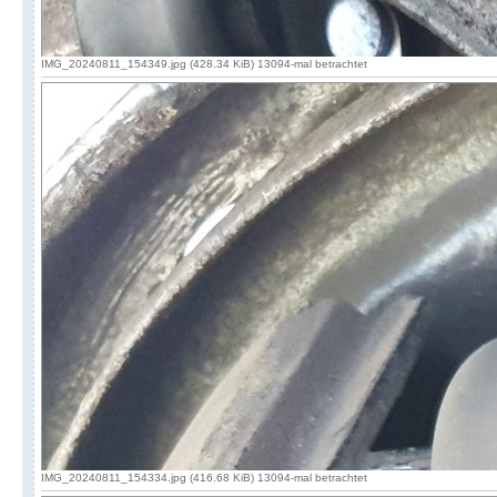
IMG_20240811_154349.jpg (428.34 KiB) 13094-mal betrachtet
IMG_20240811_154334.jpg (416.68 KiB) 13094-mal betrachtet