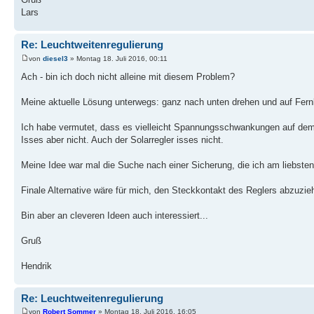
Lars
Re: Leuchtweitenregulierung
von
diesel3
» Montag 18. Juli 2016, 00:11
Ach - bin ich doch nicht alleine mit diesem Problem?
Meine aktuelle Lösung unterwegs: ganz nach unten drehen und auf Fernl
Ich habe vermutet, dass es vielleicht Spannungsschwankungen auf dem 
Isses aber nicht. Auch der Solarregler isses nicht.
Meine Idee war mal die Suche nach einer Sicherung, die ich am liebsten
Finale Alternative wäre für mich, den Steckkontakt des Reglers abzuzie
Bin aber an cleveren Ideen auch interessiert...
Gruß
Hendrik
Re: Leuchtweitenregulierung
von
Robert Sommer
» Montag 18. Juli 2016, 16:05