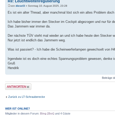
Re: Leuchtweitenregulierung
von
diesel3
» Sonntag 10. August 2025, 23:28
Es ist ein alter Thread, aber manchmal löst sich ein altes Problem doch
Ich habe bisher immer den Stecker im Cockpit abgezogen und nur für d
Das Jammern war immer da.
Der nächste TÜV steht mal wieder an und ich habe heute den Stecker 
Nur jetzt ist endlich das Jammern weg.
Was ist passiert? - Ich habe die Scheinwerferlampen gewechselt von H4 
Irgendwie ist es doch eine echtes Spannungsproblem gewesen, denke i
Gruß
Hendrik
Beiträge d
Antwort erstellen
Zurück zu LT-Schrauberecke
WER IST ONLINE?
Mitglieder in diesem Forum:
Bing [Bot]
und 4 Gäste