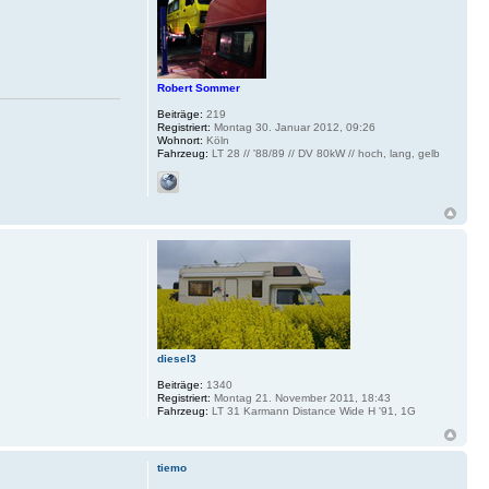
Robert Sommer
Beiträge:
219
Registriert:
Montag 30. Januar 2012, 09:26
Wohnort:
Köln
Fahrzeug:
LT 28 // '88/89 // DV 80kW // hoch, lang, gelb
diesel3
Beiträge:
1340
Registriert:
Montag 21. November 2011, 18:43
Fahrzeug:
LT 31 Karmann Distance Wide H '91, 1G
tiemo