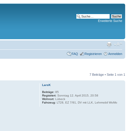
Erweiterte Suche
FAQ
Registrieren
Anmelden
7 Beiträge • Seite
1
von
1
LarsK
Beiträge:
85
Registriert:
Sonntag 12. April 2015, 20:58
Wohnort:
Lübeck
Fahrzeug:
LT28, EZ 7/91, DV mit LLK, Lehrmobil WoMo