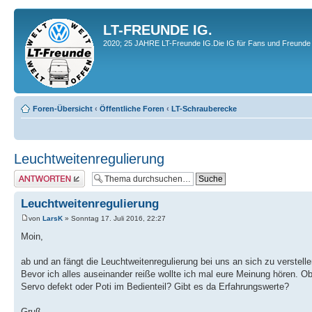
LT-FREUNDE IG.
2020; 25 JAHRE LT-Freunde IG.Die IG für Fans und Freunde 
Foren-Übersicht
‹
Öffentliche Foren
‹
LT-Schrauberecke
Leuchtweitenregulierung
Antwort erstellen
Leuchtweitenregulierung
von
LarsK
» Sonntag 17. Juli 2016, 22:27
Moin,
ab und an fängt die Leuchtweitenregulierung bei uns an sich zu verstell
Bevor ich alles auseinander reiße wollte ich mal eure Meinung hören. Ob 
Servo defekt oder Poti im Bedienteil? Gibt es da Erfahrungswerte?
Gruß