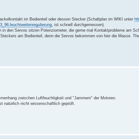
Wackelkontakt im Bedienteil oder dessen Stecker (Schaltplan im WIKI unter
ht
3_96:leuchtweitenregulierung
, ist schnell durchgemessen).
h in den Servos sitzen Potenziometer, die gerne mal Kontaktprobleme am Sch
s Steckers am Bedienteil, denn die Servos bekommen von hier die Masse. Th
ammenhang zwischen Luftfeuchtigkeit und "Jammern" der Motoren.
 natürlich nicht wissenschaftlich geprüft.