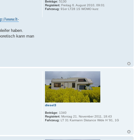
Beiträge:
5130
Registriert:
Freitag 6. August 2010, 09:01
Fahrzeug:
91er LT28 1S WOMO kurz
tp://www.lt-
leifer haben.
eoretisch kann man
diesel3
Beiträge:
1340
Registriert:
Montag 21. November 2011, 18:43
Fahrzeug:
LT 31 Karmann Distance Wide H '91, 1G