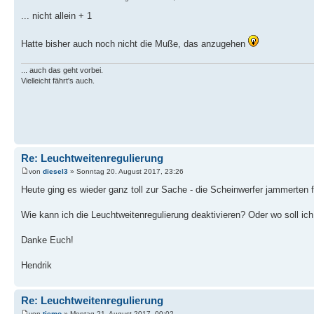
... nicht allein + 1
Hatte bisher auch noch nicht die Muße, das anzugehen
... auch das geht vorbei.
Vielleicht fährt's auch.
Re: Leuchtweitenregulierung
von
diesel3
» Sonntag 20. August 2017, 23:26
Heute ging es wieder ganz toll zur Sache - die Scheinwerfer jammerten f
Wie kann ich die Leuchtweitenregulierung deaktivieren? Oder wo soll ic
Danke Euch!
Hendrik
Re: Leuchtweitenregulierung
von
tiemo
» Montag 21. August 2017, 00:02