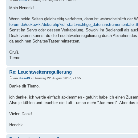
Moin Hendrik!
Wenn beide Seiten gleichzeitig verfahren, dann ist wahrscheinlich der 
forum.de/dokuwiki/doku.php?id=start:wichtige_daten:instrumententafel:8
Sonst im Servo oder dessen Verkabelung. Sowohl im Bedienteil als auc
Deaktivieren kannst du die Leuchtweitenregulierung durch Abziehen de
da auch nen Schalter/Taster reinsetzen.
Gruß,
Tiemo
Re: Leuchtweitenregulierung
von
diesel3
» Dienstag 22. August 2017, 21:55
Danke dir Tiemo,
ich denke, ich werde einfach abklemmen - gefühlt habe ich einen Zus
Also je kühlen und feuchter die Luft - umso mehr "Jammern". Aber das ist
Vielen Dank!
Hendrik