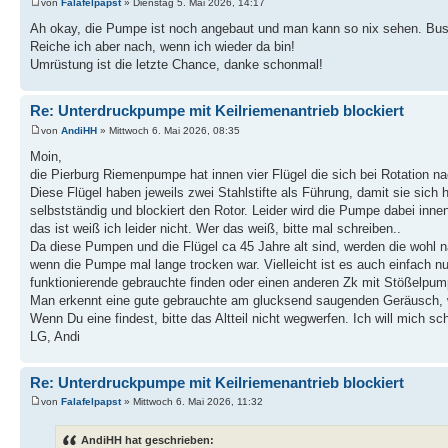
von
Falafelpapst
» Dienstag 5. Mai 2026, 14:17
Ah okay, die Pumpe ist noch angebaut und man kann so nix sehen. Bus 
Reiche ich aber nach, wenn ich wieder da bin!
Umrüstung ist die letzte Chance, danke schonmal!
Re: Unterdruckpumpe mit Keilriemenantrieb blockiert
von
AndiHH
» Mittwoch 6. Mai 2026, 08:35
Moin,
die Pierburg Riemenpumpe hat innen vier Flügel die sich bei Rotation
Diese Flügel haben jeweils zwei Stahlstifte als Führung, damit sie sich 
selbstständig und blockiert den Rotor. Leider wird die Pumpe dabei inne
das ist weiß ich leider nicht. Wer das weiß, bitte mal schreiben..
Da diese Pumpen und die Flügel ca 45 Jahre alt sind, werden die wohl 
wenn die Pumpe mal lange trocken war. Vielleicht ist es auch einfach nur
funktionierende gebrauchte finden oder einen anderen Zk mit Stößelpu
Man erkennt eine gute gebrauchte am glucksend saugenden Geräusch, 
Wenn Du eine findest, bitte das Altteil nicht wegwerfen. Ich will mich 
LG, Andi
Re: Unterdruckpumpe mit Keilriemenantrieb blockiert
von
Falafelpapst
» Mittwoch 6. Mai 2026, 11:32
AndiHH hat geschrieben: