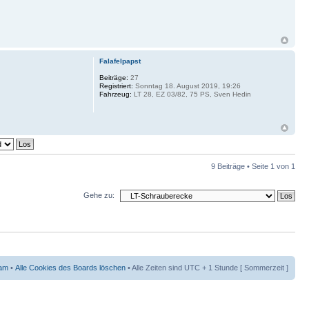
Falafelpapst
Beiträge:
27
Registriert:
Sonntag 18. August 2019, 19:26
Fahrzeug:
LT 28, EZ 03/82, 75 PS, Sven Hedin
9 Beiträge • Seite
1
von
1
Gehe zu:
am
•
Alle Cookies des Boards löschen
• Alle Zeiten sind UTC + 1 Stunde [ Sommerzeit ]