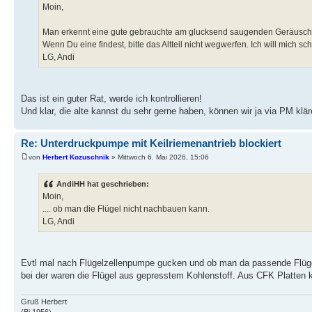
Moin,
Man erkennt eine gute gebrauchte am glucksend saugenden Geräusch,
Wenn Du eine findest, bitte das Altteil nicht wegwerfen. Ich will mich
LG, Andi
Das ist ein guter Rat, werde ich kontrollieren!
Und klar, die alte kannst du sehr gerne haben, können wir ja via PM klär
Re: Unterdruckpumpe mit Keilriemenantrieb blockiert
von
Herbert Kozuschnik
» Mittwoch 6. Mai 2026, 15:06
AndiHH hat geschrieben:
Moin,
.... ob man die Flügel nicht nachbauen kann.
LG, Andi
Evtl mal nach Flügelzellenpumpe gucken und ob man da passende Flüge
bei der waren die Flügel aus gepresstem Kohlenstoff. Aus CFK Platten 
Gruß Herbert
(Bj 1956)