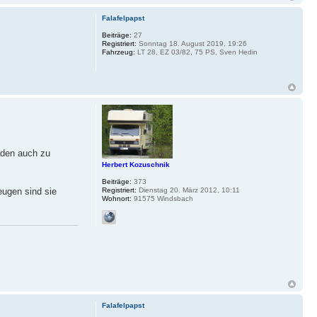
Falafelpapst
Beiträge:
27
Registriert:
Sonntag 18. August 2019, 19:26
Fahrzeug:
LT 28, EZ 03/82, 75 PS, Sven Hedin
haden auch zu
Herbert Kozuschnik
Beiträge:
373
Registriert:
Dienstag 20. März 2012, 10:11
eugen sind sie
Wohnort:
91575 Windsbach
Falafelpapst