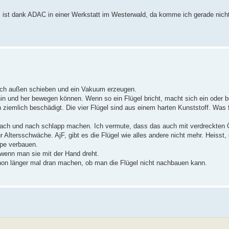
ist dank ADAC in einer Werkstatt im Westerwald, da komme ich gerade nicht
 nach außen schieben und ein Vakuum erzeugen.
hin und her bewegen können. Wenn so ein Flügel bricht, macht sich ein oder be
n ziemlich beschädigt. Die vier Flügel sind aus einem harten Kunststoff. Was f
nach und nach schlapp machen. Ich vermute, dass das auch mit verdreckten Ö
 Altersschwäche. AjF, gibt es die Flügel wie alles andere nicht mehr. Heisst, 
mpe verbauen.
wenn man sie mit der Hand dreht.
schon länger mal dran machen, ob man die Flügel nicht nachbauen kann.