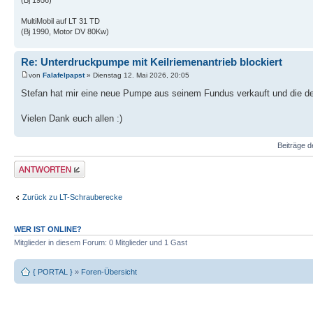
MultiMobil auf LT 31 TD
(Bj 1990, Motor DV 80Kw)
Re: Unterdruckpumpe mit Keilriemenantrieb blockiert
von
Falafelpapst
» Dienstag 12. Mai 2026, 20:05
Stefan hat mir eine neue Pumpe aus seinem Fundus verkauft und die d
Vielen Dank euch allen :)
Beiträge d
Antwort erstellen
Zurück zu LT-Schrauberecke
WER IST ONLINE?
Mitglieder in diesem Forum: 0 Mitglieder und 1 Gast
{ PORTAL }
»
Foren-Übersicht