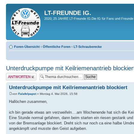
LT-FREUNDE IG.
2020; 25 JAHRE LT-Freunde IG.Die IG für Fans und Freunde 
Foren-Übersicht
‹
Öffentliche Foren
‹
LT-Schrauberecke
Unterdruckpumpe mit Keilriemenantrieb blockier
Antwort erstellen
Unterdruckpumpe mit Keilriemenantrieb blockiert
von
Falafelpapst
» Montag 4. Mai 2026, 15:58
Hallöchen zusammen,
ich bin gerade etwas am verzweifeln....am Wochenende hat sich die K
Eine Stunde normal gefahren, dann beim starten ein riesen gestank un
von der Bremsanlage blockiert. Dreht sich nur noch ca eine halbe Umdr
angekämpft und musste den Geist aufgeben.