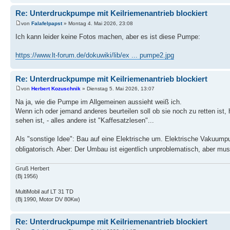
Re: Unterdruckpumpe mit Keilriemenantrieb blockiert
von
Falafelpapst
» Montag 4. Mai 2026, 23:08
Ich kann leider keine Fotos machen, aber es ist diese Pumpe:
https://www.lt-forum.de/dokuwiki/lib/ex ... pumpe2.jpg
Re: Unterdruckpumpe mit Keilriemenantrieb blockiert
von
Herbert Kozuschnik
» Dienstag 5. Mai 2026, 13:07
Na ja, wie die Pumpe im Allgemeinen aussieht weiß ich.
Wenn ich oder jemand anderes beurteilen soll ob sie noch zu retten ist
sehen ist, - alles andere ist "Kaffesatzlesen"...
Als "sonstige Idee": Bau auf eine Elektrische um. Elektrische Vakuumpu
obligatorisch. Aber: Der Umbau ist eigentlich unproblematisch, aber mu
Gruß Herbert
(Bj 1956)
MultiMobil auf LT 31 TD
(Bj 1990, Motor DV 80Kw)
Re: Unterdruckpumpe mit Keilriemenantrieb blockiert