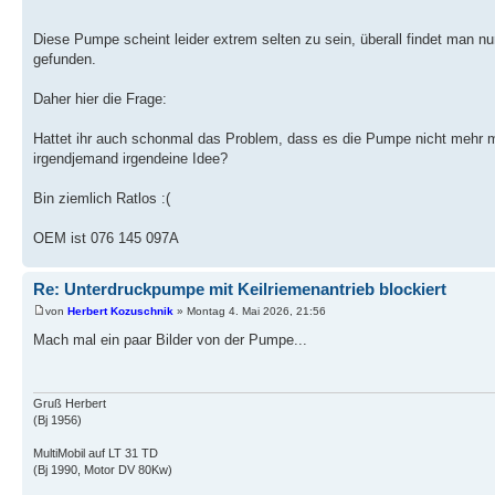
Diese Pumpe scheint leider extrem selten zu sein, überall findet man nu
gefunden.
Daher hier die Frage:
Hattet ihr auch schonmal das Problem, dass es die Pumpe nicht mehr m
irgendjemand irgendeine Idee?
Bin ziemlich Ratlos :(
OEM ist 076 145 097A
Re: Unterdruckpumpe mit Keilriemenantrieb blockiert
von
Herbert Kozuschnik
» Montag 4. Mai 2026, 21:56
Mach mal ein paar Bilder von der Pumpe...
Gruß Herbert
(Bj 1956)
MultiMobil auf LT 31 TD
(Bj 1990, Motor DV 80Kw)