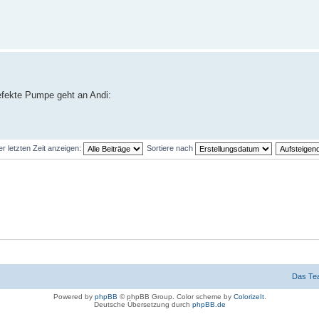
efekte Pumpe geht an Andi:
er letzten Zeit anzeigen:
Sortiere nach
Das Te
Powered by
phpBB
© phpBB Group. Color scheme by
ColorizeIt
.
Deutsche Übersetzung durch
phpBB.de