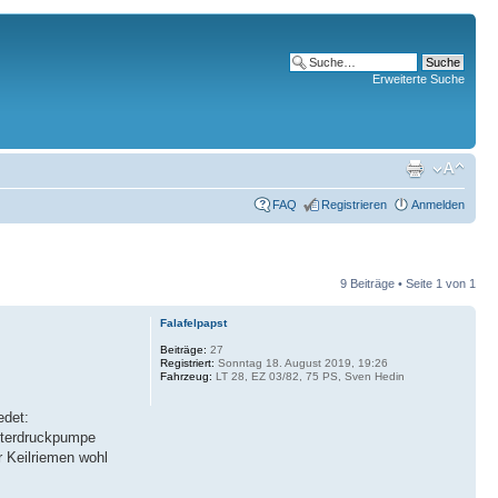
Erweiterte Suche
FAQ
Registrieren
Anmelden
9 Beiträge • Seite
1
von
1
Falafelpapst
Beiträge:
27
Registriert:
Sonntag 18. August 2019, 19:26
Fahrzeug:
LT 28, EZ 03/82, 75 PS, Sven Hedin
edet:
Unterdruckpumpe
r Keilriemen wohl