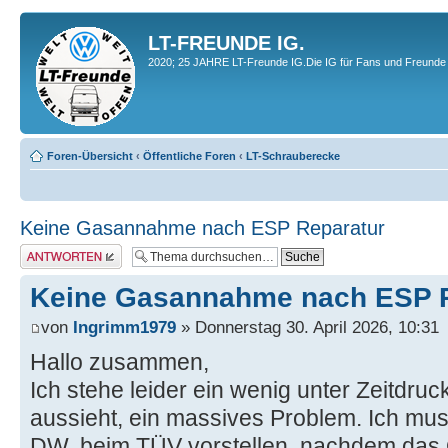
LT-FREUNDE IG.
2020; 25 JAHRE LT-Freunde IG.Die IG für Fans und Freunde 
Foren-Übersicht
‹
Öffentliche Foren
‹
LT-Schrauberecke
Keine Gasannahme nach ESP Reparatur
Antwort erstellen
Keine Gasannahme nach ESP 
von
Ingrimm1979
» Donnerstag 30. April 2026, 10:31
Hallo zusammen,
Ich stehe leider ein wenig unter Zeitdru
aussieht, ein massives Problem. Ich mu
DW, beim TÜV vorstellen, nachdem das