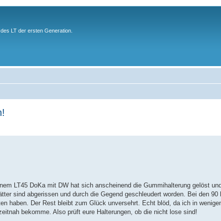
des LT der ersten Generation.
n!
inem LT45 DoKa mit DW hat sich anscheinend die Gummihalterung gelöst und 
rblätter sind abgerissen und durch die Gegend geschleudert worden. Bei den 9
itten haben. Der Rest bleibt zum Glück unversehrt. Echt blöd, da ich in wenig
zeitnah bekomme. Also prüft eure Halterungen, ob die nicht lose sind!