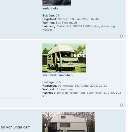
andertheke
Beiträge:
68
Registriert:
Mittwoch 28. Juni 2023, 07:45
Wohnort:
Bad Kreuznach
Fahrzeug:
Sülzer 4x4 102PS 1989 Zwillingsbereifung
Nospin
sven hedin münchen
Beiträge:
235
Registriert:
Donnerstag 25. August 2005, 17:13
Wohnort:
Hohenbrunn
Fahrzeug:
Einer der letzten org. Sven Hedin Bj. 7/88, 102
PS
e so von unter dem