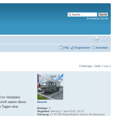
Erweiterte Suche
FAQ
Registrieren
Anmelden
5 Beiträge • Seite
1
von
1
im Ventilator
0 km/h waren diese
Käsimir
en Tagen eine
Beiträge:
5
Registriert:
Montag 7. April 2025, 20:37
Fahrzeug:
LT 45 DW Doppelkabine (ehem. Bundesheer)