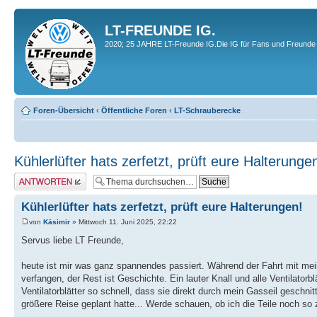
LT-FREUNDE IG.
2020; 25 JAHRE LT-Freunde IG.Die IG für Fans und Freunde 
Foren-Übersicht
‹
Öffentliche Foren
‹
LT-Schrauberecke
Kühlerlüfter hats zerfetzt, prüft eure Halterunge
Antwort erstellen
Kühlerlüfter hats zerfetzt, prüft eure Halterungen!
von
Käsimir
» Mittwoch 11. Juni 2025, 22:22
Servus liebe LT Freunde,
heute ist mir was ganz spannendes passiert. Während der Fahrt mit me
verfangen, der Rest ist Geschichte. Ein lauter Knall und alle Ventilato
Ventilatorblätter so schnell, dass sie direkt durch mein Gasseil geschn
größere Reise geplant hatte... Werde schauen, ob ich die Teile noch so 