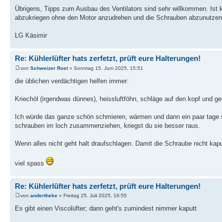
Übrigens, Tipps zum Ausbau des Ventilators sind sehr willkommen. Ist 
abzukriegen ohne den Motor anzudrehen und die Schrauben abzunutzen i
LG Käsimir
Re: Kühlerlüfter hats zerfetzt, prüft eure Halterungen!
von
Schweizer Rost
» Sonntag 15. Juni 2025, 15:51
die üblichen verdächtigen helfen immer:
Kriechöl (irgendwas dünnes), heissluftföhn, schläge auf den kopf und ge
Ich würde das ganze schön schmieren, wärmen und dann ein paar tage s
schrauben im loch zusammenziehen, kriegst du sie besser raus.
Wenn alles nicht geht halt draufschlagen. Damit die Schraube nicht ka
viel spass
Re: Kühlerlüfter hats zerfetzt, prüft eure Halterungen!
von
andertheke
» Freitag 25. Juli 2025, 16:55
Es gibt einen Viscolüfter; dann geht's zumindest nimmer kaputt