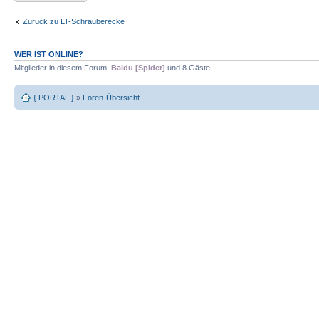
Zurück zu LT-Schrauberecke
WER IST ONLINE?
Mitglieder in diesem Forum:
Baidu [Spider]
und 8 Gäste
{ PORTAL }
»
Foren-Übersicht