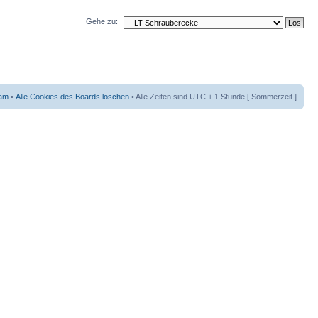
Gehe zu:
am
•
Alle Cookies des Boards löschen
• Alle Zeiten sind UTC + 1 Stunde [ Sommerzeit ]