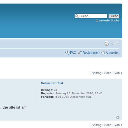
Erweiterte Suche
FAQ
Registrieren
Anmelden
1 Beitrag • Seite
1
von
1
Schweizer Rost
Beiträge:
31
Registriert:
Montag 23. November 2020, 17:43
Fahrzeug:
lt 35 1984 Diesel hoch kurz
 Die alte ist am
1 Beitrag • Seite
1
von
1