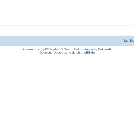
Das Te
Powered by
phpBB
© phpBB Group. Color scheme by
ColorizeIt
.
Deutsche Übersetzung durch
phpBB.de