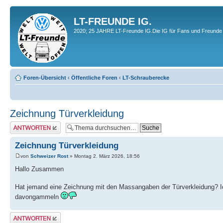
LT-FREUNDE IG.
2020; 25 JAHRE LT-Freunde IG.Die IG für Fans und Freunde 
Foren-Übersicht
‹
Öffentliche Foren
‹
LT-Schrauberecke
Zeichnung Türverkleidung
Antwort erstellen
Zeichnung Türverkleidung
von
Schweizer Rost
» Montag 2. März 2026, 18:56
Hallo Zusammen
Hat jemand eine Zeichnung mit den Massangaben der Türverkleidung? Ich
davongammeln
Antwort erstellen