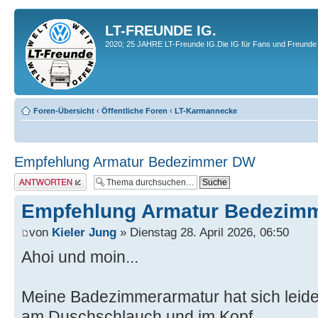
LT-FREUNDE IG.
2020; 25 JAHRE LT-Freunde IG.Die IG für Fans und Freunde 
Foren-Übersicht
‹
Öffentliche Foren
‹
LT-Karmannecke
Empfehlung Armatur Bedezimmer DW
Antwort erstellen
Empfehlung Armatur Bedezim
von
Kieler Jung
» Dienstag 28. April 2026, 06:50
Ahoi und moin...
Meine Badezimmerarmatur hat sich leider
am Duschschlauch und im Kopf.