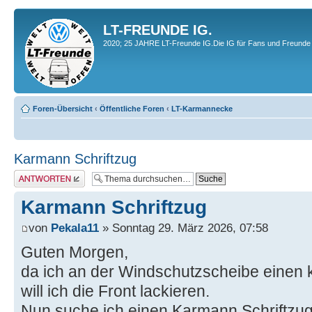
LT-FREUNDE IG.
2020; 25 JAHRE LT-Freunde IG.Die IG für Fans und Freunde 
Foren-Übersicht
‹
Öffentliche Foren
‹
LT-Karmannecke
Karmann Schriftzug
Antwort erstellen
Karmann Schriftzug
von
Pekala11
» Sonntag 29. März 2026, 07:58
Guten Morgen,
da ich an der Windschutzscheibe einen
will ich die Front lackieren.
Nun suche ich einen Karmann Schriftzug,