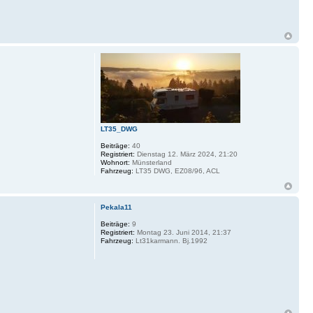
LT35_DWG
Beiträge:
40
Registriert:
Dienstag 12. März 2024, 21:20
Wohnort:
Münsterland
Fahrzeug:
LT35 DWG, EZ08/96, ACL
Pekala11
Beiträge:
9
Registriert:
Montag 23. Juni 2014, 21:37
Fahrzeug:
Lt31karmann. Bj.1992