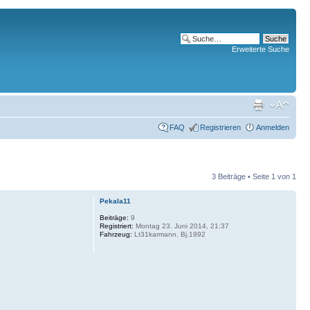
Erweiterte Suche
FAQ
Registrieren
Anmelden
3 Beiträge • Seite
1
von
1
Pekala11
Beiträge:
9
Registriert:
Montag 23. Juni 2014, 21:37
Fahrzeug:
Lt31karmann. Bj.1992