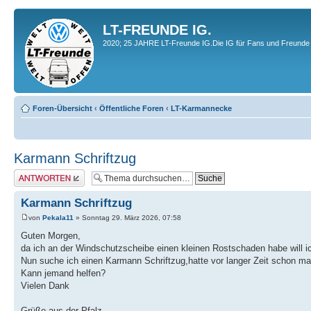
LT-FREUNDE IG.
2020; 25 JAHRE LT-Freunde IG.Die IG für Fans und Freunde 
Foren-Übersicht
‹
Öffentliche Foren
‹
LT-Karmannecke
Karmann Schriftzug
Antwort erstellen
Karmann Schriftzug
von
Pekala11
» Sonntag 29. März 2026, 07:58
Guten Morgen,
da ich an der Windschutzscheibe einen kleinen Rostschaden habe will ic
Nun suche ich einen Karmann Schriftzug,hatte vor langer Zeit schon mal 
Kann jemand helfen?
Vielen Dank
Grüße aus der Pfalz