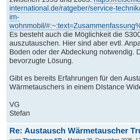
international.de/ratgeber/service-techni
im-
wohnmobil/#:~:text=Zusammenfassun
Es besteht auch die Möglichkeit die S3
auszutauschen. Hier sind aber evtl. An
Boden oder der Abdeckung notwendig. Da
bevorzugte Lösung.
Gibt es bereits Erfahrungen für den Au
Wärmetauschers in einem DIstance Wid
VG
Stefan
Re: Austausch Wärmetauscher T
von
Thomas aus KR
» Montag 29. Dezember 2025, 1