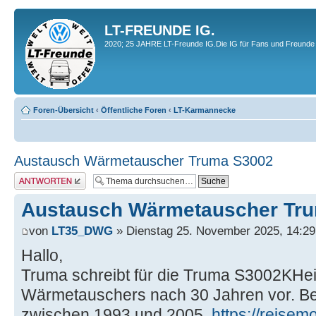
LT-FREUNDE IG.
2020; 25 JAHRE LT-Freunde IG.Die IG für Fans und Freunde 
Foren-Übersicht
‹
Öffentliche Foren
‹
LT-Karmannecke
Austausch Wärmetauscher Truma S3002
Antwort erstellen
Austausch Wärmetauscher Tr
von
LT35_DWG
» Dienstag 25. November 2025, 14:29
Hallo,
Truma schreibt für die Truma S3002KHe
Wärmetauschers nach 30 Jahren vor. Bet
zwischen 1993 und 2005.
https://reisemo