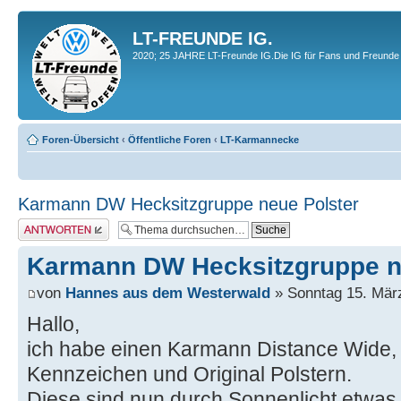
LT-FREUNDE IG.
2020; 25 JAHRE LT-Freunde IG.Die IG für Fans und Freunde 
Foren-Übersicht
‹
Öffentliche Foren
‹
LT-Karmannecke
Karmann DW Hecksitzgruppe neue Polster
Antwort erstellen
Karmann DW Hecksitzgruppe n
von
Hannes aus dem Westerwald
» Sonntag 15. März
Hallo,
ich habe einen Karmann Distance Wide, r
Kennzeichen und Original Polstern.
Diese sind nun durch Sonnenlicht etwas 