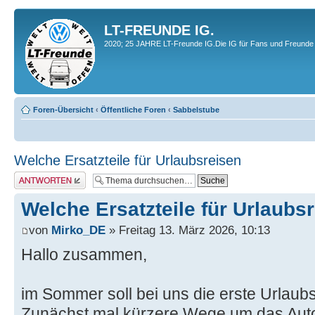
LT-FREUNDE IG.
2020; 25 JAHRE LT-Freunde IG.Die IG für Fans und Freunde 
Foren-Übersicht
‹
Öffentliche Foren
‹
Sabbelstube
Welche Ersatzteile für Urlaubsreisen
Antwort erstellen
Welche Ersatzteile für Urlaubs
von
Mirko_DE
» Freitag 13. März 2026, 10:13
Hallo zusammen,
im Sommer soll bei uns die erste Urlaub
Zunächst mal kürzere Wege um das Auto,