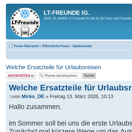
LT-FREUNDE IG.
2020; 25 JAHRE LT-Freunde IG.Die IG für Fans und Freunde 
Foren-Übersicht
‹
Öffentliche Foren
‹
Sabbelstube
Welche Ersatzteile für Urlaubsreisen
Antwort erstellen
Welche Ersatzteile für Urlaubs
von
Mirko_DE
» Freitag 13. März 2026, 10:13
Hallo zusammen,
im Sommer soll bei uns die erste Urlaub
Zunächst mal kürzere Wege um das Auto,