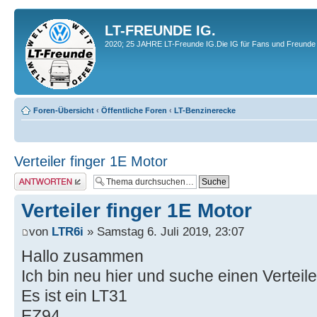
LT-FREUNDE IG.
2020; 25 JAHRE LT-Freunde IG.Die IG für Fans und Freunde 
Foren-Übersicht
‹
Öffentliche Foren
‹
LT-Benzinerecke
Verteiler finger 1E Motor
Antwort erstellen
Verteiler finger 1E Motor
von
LTR6i
» Samstag 6. Juli 2019, 23:07
Hallo zusammen
Ich bin neu hier und suche einen Verteil
Es ist ein LT31
EZ94