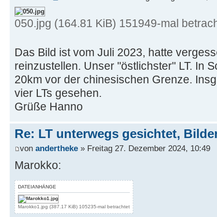
050.jpg (164.81 KiB) 151949-mal betrach
Das Bild ist vom Juli 2023, hatte verges
reinzustellen. Unser "östlichster" LT. In
20km vor der chinesischen Grenze. Ins
vier LTs gesehen.
Grüße Hanno
Re: LT unterwegs gesichtet, Bilder
von
andertheke
» Freitag 27. Dezember 2024, 10:49
Marokko:
DATEIANHÄNGE
Marokko1.jpg (387.17 KiB) 105235-mal betrachtet