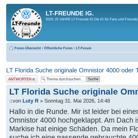
LT-FREUNDE IG.
2020; 25 JAHRE LT-Freunde IG.Die IG für Fans und Freunde 
Foren-Übersicht
‹
Öffentliche Foren
‹
LT-Forum
LT Florida Suche originale Omnistor 4000 oder T
Antwort erstellen
LT Florida Suche originale Omn
von
Luty R
» Sonntag 31. Mai 2026, 14:48
Hallo in die Runde. Mir ist leider bei ein
Omnistor 4000 hochgeklappt. Am Dach ist
Markise hat einige Schäden. Da mein Flori
suche ich eine passende gebrauchte 400