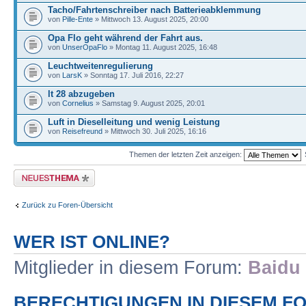
Tacho/Fahrtenschreiber nach Batterieabklemmung
von
Pille-Ente
» Mittwoch 13. August 2025, 20:00
Opa Flo geht während der Fahrt aus.
von
UnserOpaFlo
» Montag 11. August 2025, 16:48
Leuchtweitenregulierung
von
LarsK
» Sonntag 17. Juli 2016, 22:27
lt 28 abzugeben
von
Cornelius
» Samstag 9. August 2025, 20:01
Luft in Dieselleitung und wenig Leistung
von
Reisefreund
» Mittwoch 30. Juli 2025, 16:16
Themen der letzten Zeit anzeigen:
Neues Thema erstellen
Zurück zu Foren-Übersicht
WER IST ONLINE?
Mitglieder in diesem Forum:
Baidu 
BERECHTIGUNGEN IN DIESEM F