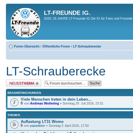
LT-FREUNDE IG.
2020; 25 JAHRE LT-Freunde IG.Die IG für Fans und Freunde 
Foren-Übersicht
‹
Öffentliche Foren
‹
LT-Schrauberecke
LT-Schrauberecke
Neues Thema erstellen
BEKANNTMACHUNGEN
Viele Menschen treten in dein Leben...
von
Andreas Woltering
» Sonntag 29. Juli 2018, 23:31
THEMEN
Auflastung LT31 Womo
von
papadieter
» Sonntag 3. April 2016, 17:50