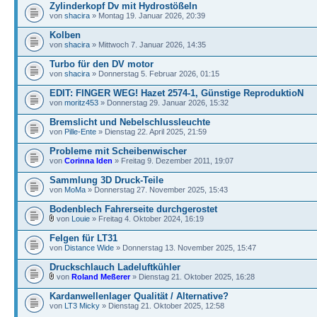
Zylinderkopf Dv mit Hydrostößeln
von
shacira
» Montag 19. Januar 2026, 20:39
Kolben
von
shacira
» Mittwoch 7. Januar 2026, 14:35
Turbo für den DV motor
von
shacira
» Donnerstag 5. Februar 2026, 01:15
EDIT: FINGER WEG! Hazet 2574-1, Günstige ReproduktioN
von
moritz453
» Donnerstag 29. Januar 2026, 15:32
Bremslicht und Nebelschlussleuchte
von
Pille-Ente
» Dienstag 22. April 2025, 21:59
Probleme mit Scheibenwischer
von
Corinna Iden
» Freitag 9. Dezember 2011, 19:07
Sammlung 3D Druck-Teile
von
MoMa
» Donnerstag 27. November 2025, 15:43
Bodenblech Fahrerseite durchgerostet
von
Louie
» Freitag 4. Oktober 2024, 16:19
Felgen für LT31
von
Distance Wide
» Donnerstag 13. November 2025, 15:47
Druckschlauch Ladeluftkühler
von
Roland Meßerer
» Dienstag 21. Oktober 2025, 16:28
Kardanwellenlager Qualität / Alternative?
von
LT3 Micky
» Dienstag 21. Oktober 2025, 12:58