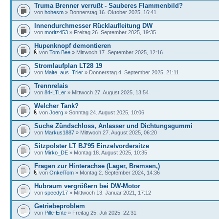
Truma Brenner verrußt - Sauberes Flammenbild?
von
hohesm
» Donnerstag 16. Oktober 2025, 16:41
Innendurchmesser Rücklaufleitung DW
von
moritz453
» Freitag 26. September 2025, 19:35
Hupenknopf demontieren
von
Tom Bee
» Mittwoch 17. September 2025, 12:16
Stromlaufplan LT28 19
von
Malte_aus_Trier
» Donnerstag 4. September 2025, 21:11
Trennrelais
von
84-LTLer
» Mittwoch 27. August 2025, 13:54
Welcher Tank?
von
Joerg
» Sonntag 24. August 2025, 10:06
Suche Zündschloss, Anlasser und Dichtungsgummi
von
Markus1887
» Mittwoch 27. August 2025, 06:20
Sitzpolster LT BJ'95 Einzelvordersitze
von
Mirko_DE
» Montag 18. August 2025, 10:35
Fragen zur Hinterachse (Lager, Bremsen,)
von
OnkelTom
» Montag 2. September 2024, 14:36
Hubraum vergrößern bei DW-Motor
von
speedy17
» Mittwoch 13. Januar 2021, 17:12
Getriebeproblem
von
Pille-Ente
» Freitag 25. Juli 2025, 22:31