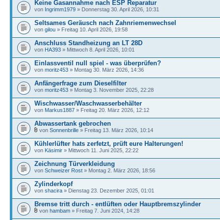
Keine Gasannahme nach ESP Reparatur
von
Ingrimm1979
» Donnerstag 30. April 2026, 10:31
Seltsames Geräusch nach Zahnriemenwechsel
von
gilou
» Freitag 10. April 2026, 19:58
Anschluss Standheizung an LT 28D
von
HA393
» Mittwoch 8. April 2026, 10:01
Einlassventil null spiel - was überprüfen?
von
moritz453
» Montag 30. März 2026, 14:36
Anfängerfrage zum Dieselfilter
von
moritz453
» Montag 3. November 2025, 22:28
Wischwasser/Waschwasserbehälter
von
Markus1887
» Freitag 20. März 2026, 12:12
Abwassertank gebrochen
von
Sonnenbrille
» Freitag 13. März 2026, 10:14
Kühlerlüfter hats zerfetzt, prüft eure Halterungen!
von
Käsimir
» Mittwoch 11. Juni 2025, 22:22
Zeichnung Türverkleidung
von
Schweizer Rost
» Montag 2. März 2026, 18:56
Zylinderkopf
von
shacira
» Dienstag 23. Dezember 2025, 01:01
Bremse tritt durch - entlüften oder Hauptbremszylinder
von
hambam
» Freitag 7. Juni 2024, 14:28