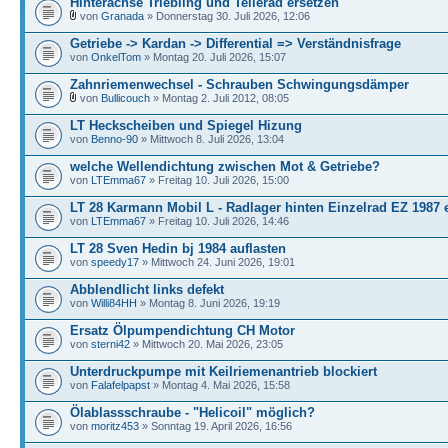
Hinterachse Triebling und Tellerad ersetzen
von
Granada
» Donnerstag 30. Juli 2026, 12:06
Getriebe -> Kardan -> Differential => Verständnisfrage
von
OnkelTom
» Montag 20. Juli 2026, 15:07
Zahnriemenwechsel - Schrauben Schwingungsdämper
von
Bullicouch
» Montag 2. Juli 2012, 08:05
LT Heckscheiben und Spiegel Hizung
von
Benno-90
» Mittwoch 8. Juli 2026, 13:04
welche Wellendichtung zwischen Mot & Getriebe?
von
LTEmma67
» Freitag 10. Juli 2026, 15:00
LT 28 Karmann Mobil L - Radlager hinten Einzelrad EZ 1987 
von
LTEmma67
» Freitag 10. Juli 2026, 14:46
LT 28 Sven Hedin bj 1984 auflasten
von
speedy17
» Mittwoch 24. Juni 2026, 19:01
Abblendlicht links defekt
von
Willi84HH
» Montag 8. Juni 2026, 19:19
Ersatz Ölpumpendichtung CH Motor
von
sterni42
» Mittwoch 20. Mai 2026, 23:05
Unterdruckpumpe mit Keilriemenantrieb blockiert
von
Falafelpapst
» Montag 4. Mai 2026, 15:58
Ölablassschraube - "Helicoil" möglich?
von
moritz453
» Sonntag 19. April 2026, 16:56