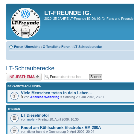
LT-FREUNDE IG.
2020; 25 JAHRE LT-Freunde IG.Die IG für Fans und Freunde 
Foren-Übersicht
‹
Öffentliche Foren
‹
LT-Schrauberecke
LT-Schrauberecke
Neues Thema erstellen
BEKANNTMACHUNGEN
Viele Menschen treten in dein Leben...
von
Andreas Woltering
» Sonntag 29. Juli 2018, 23:31
THEMEN
LT Dieselmotor
von
molly
» Freitag 10. April 2009, 10:35
Knopf am Kühlschrank Electrolux RM 200A
von dieter hunnd » Donnerstag 9. April 2009, 20:04