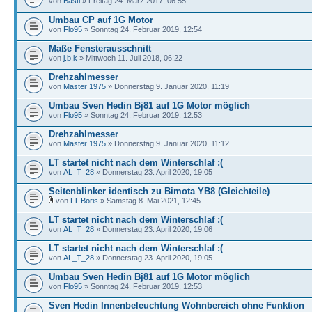
von
Basti
» Freitag 24. März 2017, 06:55
Umbau CP auf 1G Motor
von
Flo95
» Sonntag 24. Februar 2019, 12:54
Maße Fensterausschnitt
von
j.b.k
» Mittwoch 11. Juli 2018, 06:22
Drehzahlmesser
von
Master 1975
» Donnerstag 9. Januar 2020, 11:19
Umbau Sven Hedin Bj81 auf 1G Motor möglich
von
Flo95
» Sonntag 24. Februar 2019, 12:53
Drehzahlmesser
von
Master 1975
» Donnerstag 9. Januar 2020, 11:12
LT startet nicht nach dem Winterschlaf :(
von
AL_T_28
» Donnerstag 23. April 2020, 19:05
Seitenblinker identisch zu Bimota YB8 (Gleichteile)
von
LT-Boris
» Samstag 8. Mai 2021, 12:45
LT startet nicht nach dem Winterschlaf :(
von
AL_T_28
» Donnerstag 23. April 2020, 19:06
LT startet nicht nach dem Winterschlaf :(
von
AL_T_28
» Donnerstag 23. April 2020, 19:05
Umbau Sven Hedin Bj81 auf 1G Motor möglich
von
Flo95
» Sonntag 24. Februar 2019, 12:53
Sven Hedin Innenbeleuchtung Wohnbereich ohne Funktion