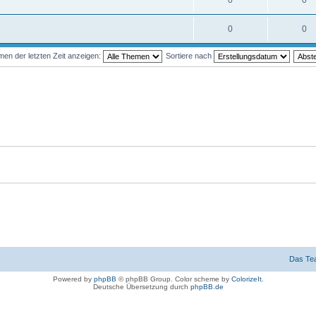
0
0
0
0
en der letzten Zeit anzeigen:
Sortiere nach
Das Te
Powered by
phpBB
© phpBB Group. Color scheme by
ColorizeIt
.
Deutsche Übersetzung durch
phpBB.de