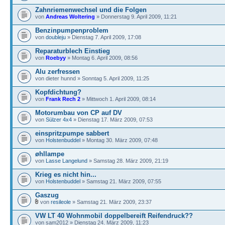
Zahnriemenwechsel und die Folgen
von
Andreas Woltering
» Donnerstag 9. April 2009, 11:21
Benzinpumpenproblem
von
doubleju
» Dienstag 7. April 2009, 17:08
Reparaturblech Einstieg
von
Roebyy
» Montag 6. April 2009, 08:56
Alu zerfressen
von dieter hunnd » Sonntag 5. April 2009, 11:25
Kopfdichtung?
von
Frank Rech 2
» Mittwoch 1. April 2009, 08:14
Motorumbau von CP auf DV
von
Sülzer 4x4
» Dienstag 17. März 2009, 07:53
einspritzpumpe sabbert
von
Holstenbuddel
» Montag 30. März 2009, 07:48
øhllampe
von
Lasse Langelund
» Samstag 28. März 2009, 21:19
Krieg es nicht hin...
von
Holstenbuddel
» Samstag 21. März 2009, 07:55
Gaszug
von
resileole
» Samstag 21. März 2009, 23:37
VW LT 40 Wohnmobil doppelbereift Reifendruck??
von sam2012 » Dienstag 24. März 2009, 11:23