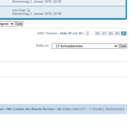
Donnerstag 1. Januar 1970, 02:00
von Gast
Donnerstag 1. Januar 1970, 02:00
4497 Themen •
Seite
90
von
90
•
...
1
86
87
88
89
90
Gehe zu:
am
•
Alle Cookies des Boards löschen
• Alle Zeiten sind UTC + 1 Stunde [ Sommerzeit ]