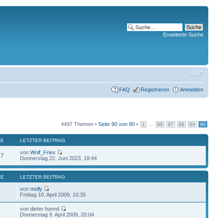
Erweiterte Suche
FAQ
Registrieren
Anmelden
4497 Themen •
Seite
90
von
90
•
...
1
86
87
88
89
90
FE
LETZTER BEITRAG
von
Wolf_Fries
97
Donnerstag 22. Juni 2023, 18:44
FE
LETZTER BEITRAG
von
molly
Freitag 10. April 2009, 10:35
von dieter hunnd
Donnerstag 9. April 2009, 20:04