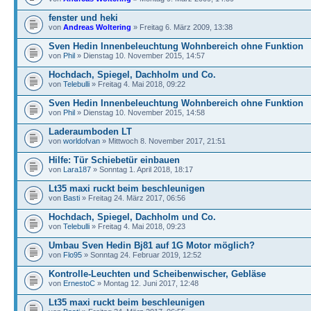
fenster und heki
von
Andreas Woltering
» Freitag 6. März 2009, 13:38
Sven Hedin Innenbeleuchtung Wohnbereich ohne Funktion
von
Phil
» Dienstag 10. November 2015, 14:57
Hochdach, Spiegel, Dachholm und Co.
von
Telebulli
» Freitag 4. Mai 2018, 09:22
Sven Hedin Innenbeleuchtung Wohnbereich ohne Funktion
von
Phil
» Dienstag 10. November 2015, 14:58
Laderaumboden LT
von
worldofvan
» Mittwoch 8. November 2017, 21:51
Hilfe: Tür Schiebetür einbauen
von
Lara187
» Sonntag 1. April 2018, 18:17
Lt35 maxi ruckt beim beschleunigen
von
Basti
» Freitag 24. März 2017, 06:56
Hochdach, Spiegel, Dachholm und Co.
von
Telebulli
» Freitag 4. Mai 2018, 09:23
Umbau Sven Hedin Bj81 auf 1G Motor möglich?
von
Flo95
» Sonntag 24. Februar 2019, 12:52
Kontrolle-Leuchten und Scheibenwischer, Gebläse
von
ErnestoC
» Montag 12. Juni 2017, 12:48
Lt35 maxi ruckt beim beschleunigen