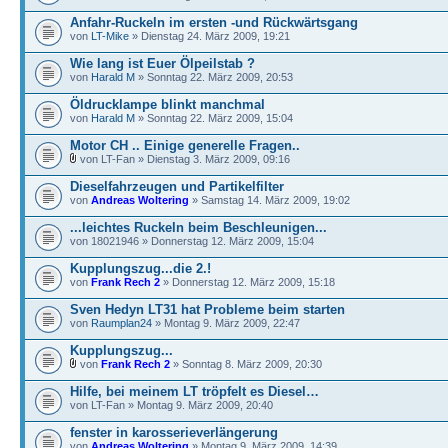
Anfahr-Ruckeln im ersten -und Rückwärtsgang
von
LT-Mike
» Dienstag 24. März 2009, 19:21
Wie lang ist Euer Ölpeilstab ?
von
Harald M
» Sonntag 22. März 2009, 20:53
Öldrucklampe blinkt manchmal
von
Harald M
» Sonntag 22. März 2009, 15:04
Motor CH .. Einige generelle Fragen..
von LT-Fan » Dienstag 3. März 2009, 09:16
Dieselfahrzeugen und Partikelfilter
von
Andreas Woltering
» Samstag 14. März 2009, 19:02
...leichtes Ruckeln beim Beschleunigen...
von 18021946 » Donnerstag 12. März 2009, 15:04
Kupplungszug...die 2.!
von
Frank Rech 2
» Donnerstag 12. März 2009, 15:18
Sven Hedyn LT31 hat Probleme beim starten
von
Raumplan24
» Montag 9. März 2009, 22:47
Kupplungszug...
von
Frank Rech 2
» Sonntag 8. März 2009, 20:30
Hilfe, bei meinem LT tröpfelt es Diesel…
von LT-Fan » Montag 9. März 2009, 20:40
fenster in karosserieverlängerung
von
Andreas Woltering
» Montag 9. März 2009, 14:39