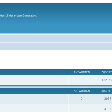
des LT der ersten Generation.
ANTWORTEN
ZUGRIF
10
13216
ANTWORTEN
ZUGRIF
0
3937
0
3192